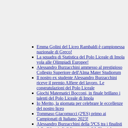
Emma Golini del Liceo Rambaldi è campionessa
nazionale di Greco!
La squadra di Statistica del Polo Liceale di Imola
vola alle Olimpiadi Europee!
Alessandro Burzacchini ammesso al prestigioso
Collegio Superiore dell'Alma Mater Studiorum
Il nostro ex studente Alessandro Burzacchini
riceve il premio Alfiere del lavoro. Le
congratulazioni del Polo Liceale
Giochi Matematici Bocconi, in finale brillano i
talenti del Polo Liceale di Imola
Io Merito, la giornata per celebrare le eccellenze
del nostro liceo
Tommaso Giacomucci (2ªES) primo ai
Campionati di Italiano 2023!
Alessandro Burzacchini della 5ªCS tra i finalisti