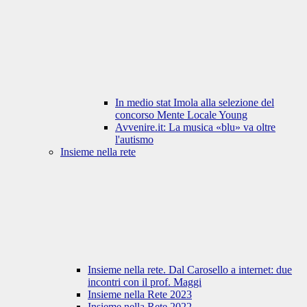
In medio stat Imola alla selezione del
concorso Mente Locale Young
Avvenire.it: La musica «blu» va oltre
l'autismo
Insieme nella rete
Insieme nella rete. Dal Carosello a internet: due
incontri con il prof. Maggi
Insieme nella Rete 2023
Insieme nella Rete 2022