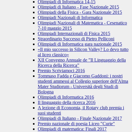
Olimpiadi di Informatica 14-15
Olimpiadi di Italiano - Fase Nazionale 2015
Olimpiadi della Fisica - Gara Nazionale 2015
Olimpiadi Nazionali di Informatica
Olimpiadi Nazionali di Matematica - Cesenatico
7-10 maggio 2015
Olimpiadi Internazionali di Fisica 2015
Straordinario Successo di Pietro Pelliconi
Olimpiadi di Informatica gara nazionale 2015
«Il mio successo in Silicon Valley? Lo devo tutto
al liceo classico»
XII Convegno Annuale de ”Il Linguaggio della
Ricerca della Ricerca”
Premio Scriviamoci 2016
Tommaso Fadda e Giacomo Gaddoni: i nostri
studenti ammessi al Collegio superiore dell'Alma
Mater Studiorum - Università degli Studi di
Bologna
Olimpiadi di Informatica 2016
Il linguaggio della ricerca 2016
A lezione di Economia, il Rotary club premia i
suoi studenti
Olimpiadi di Italiano - Finale Nazionale 2017
Premio nazionale di poesia Liceo "Curie"
Olimpiadi di matematica: Finali 2017