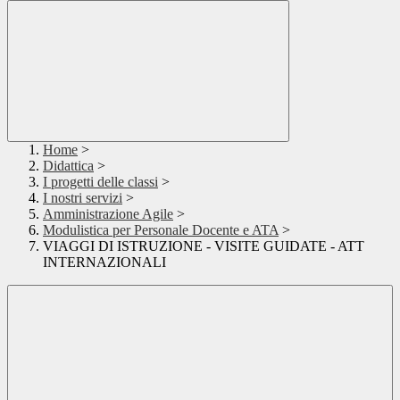
Home
>
Didattica
>
I progetti delle classi
>
I nostri servizi
>
Amministrazione Agile
>
Modulistica per Personale Docente e ATA
>
VIAGGI DI ISTRUZIONE - VISITE GUIDATE - ATT
INTERNAZIONALI