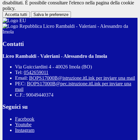
disabilitati. È possibile consultare l'elenco nella pagina della cookie
policy.
Accetta tutti
Salva le preferenze
Liceo Rambaldi - Valeriani - Alessandro da
Imola
Contatti
Liceo Rambaldi - Valeriani - Alessandro da Imola
Via Guicciardini 4 - 40026 Imola (BO)
Tel:
0542659011
Email:
BOPS17000B@istruzione.it
Link per inviare una mail
PEC:
BOPS17000B@pec.istruzione.it
Link per inviare una
mail
C.F.: 90049440374
Seguici su
Facebook
Youtube
Instagram