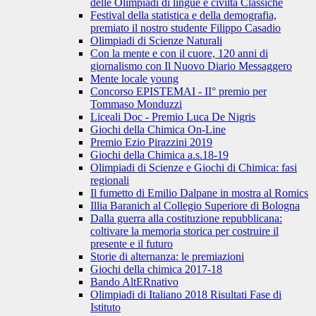
delle Olimpiadi di lingue e civiltà Classiche
Festival della statistica e della demografia,
premiato il nostro studente Filippo Casadio
Olimpiadi di Scienze Naturali
Con la mente e con il cuore, 120 anni di
giornalismo con Il Nuovo Diario Messaggero
Mente locale young
Concorso EPISTEMAI - II° premio per
Tommaso Monduzzi
Liceali Doc - Premio Luca De Nigris
Giochi della Chimica On-Line
Premio Ezio Pirazzini 2019
Giochi della Chimica a.s.18-19
Olimpiadi di Scienze e Giochi di Chimica: fasi
regionali
Il fumetto di Emilio Dalpane in mostra al Romics
Illia Baranich al Collegio Superiore di Bologna
Dalla guerra alla costituzione repubblicana:
coltivare la memoria storica per costruire il
presente e il futuro
Storie di alternanza: le premiazioni
Giochi della chimica 2017-18
Bando AltERnativo
Olimpiadi di Italiano 2018 Risultati Fase di
Istituto