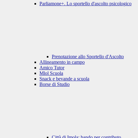
Parliamone+. Lo sportello d'ascolto psicologico
Prenotazione allo Sportello d'Ascolto
Allineamento in campo
Amico Tutor
Mlol Scuola
Snack e bevande a scuola
Borse di Studio
Città di Imola: bando per contributo