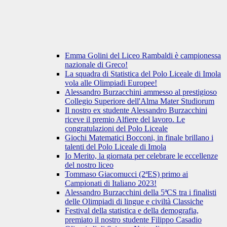
Emma Golini del Liceo Rambaldi è campionessa
nazionale di Greco!
La squadra di Statistica del Polo Liceale di Imola
vola alle Olimpiadi Europee!
Alessandro Burzacchini ammesso al prestigioso
Collegio Superiore dell'Alma Mater Studiorum
Il nostro ex studente Alessandro Burzacchini
riceve il premio Alfiere del lavoro. Le
congratulazioni del Polo Liceale
Giochi Matematici Bocconi, in finale brillano i
talenti del Polo Liceale di Imola
Io Merito, la giornata per celebrare le eccellenze
del nostro liceo
Tommaso Giacomucci (2ªES) primo ai
Campionati di Italiano 2023!
Alessandro Burzacchini della 5ªCS tra i finalisti
delle Olimpiadi di lingue e civiltà Classiche
Festival della statistica e della demografia,
premiato il nostro studente Filippo Casadio