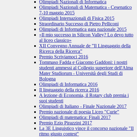
Olimpiadi Nazionali di Informatica
Olimpiadi Nazionali di Matematica - Cesenatico
7-10 maggio 2015
Olimpiadi Internazionali di Fisica 2015
Straordinario Successo di Pietro Pelliconi
Olimpiadi di Informatica gara nazionale 2015
«Il mio successo in Silicon Valley? Lo devo tutto
al liceo classico»
XII Convegno Annuale de ”Il Linguaggio della
Ricerca della Ricerca”
Premio Scriviamoci 2016
Tommaso Fadda e Giacomo Gaddoni: i nostri
studenti ammessi al Collegio superiore dell'Alma
Mater Studiorum - Università degli Studi di
Bologna
Olimpiadi di Informatica 2016
Il linguaggio della ricerca 2016
A lezione di Economia, il Rotary club premia i
suoi studenti
Olimpiadi di Italiano - Finale Nazionale 2017
Premio nazionale di poesia Liceo "Curie"
Olimpiadi di matematica: Finali 2017
Premio Ezio Pirazzini 2017
La 3E Linguistico vince il concorso nazionale "Il
ritmo giusto contest"