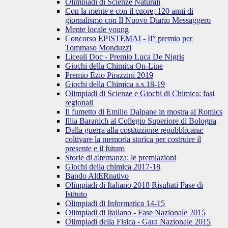
Olimpiadi di Scienze Naturali
Con la mente e con il cuore, 120 anni di
giornalismo con Il Nuovo Diario Messaggero
Mente locale young
Concorso EPISTEMAI - II° premio per
Tommaso Monduzzi
Liceali Doc - Premio Luca De Nigris
Giochi della Chimica On-Line
Premio Ezio Pirazzini 2019
Giochi della Chimica a.s.18-19
Olimpiadi di Scienze e Giochi di Chimica: fasi
regionali
Il fumetto di Emilio Dalpane in mostra al Romics
Illia Baranich al Collegio Superiore di Bologna
Dalla guerra alla costituzione repubblicana:
coltivare la memoria storica per costruire il
presente e il futuro
Storie di alternanza: le premiazioni
Giochi della chimica 2017-18
Bando AltERnativo
Olimpiadi di Italiano 2018 Risultati Fase di
Istituto
Olimpiadi di Informatica 14-15
Olimpiadi di Italiano - Fase Nazionale 2015
Olimpiadi della Fisica - Gara Nazionale 2015