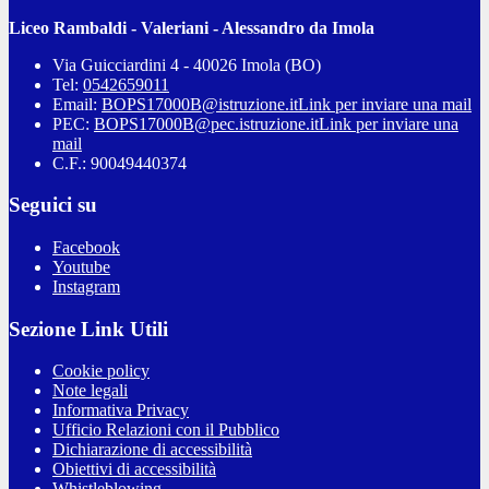
Liceo Rambaldi - Valeriani - Alessandro da Imola
Via Guicciardini 4 - 40026 Imola (BO)
Tel:
0542659011
Email:
BOPS17000B@istruzione.it
Link per inviare una mail
PEC:
BOPS17000B@pec.istruzione.it
Link per inviare una
mail
C.F.: 90049440374
Seguici su
Facebook
Youtube
Instagram
Sezione Link Utili
Cookie policy
Note legali
Informativa Privacy
Ufficio Relazioni con il Pubblico
Dichiarazione di accessibilità
Obiettivi di accessibilità
Whistleblowing