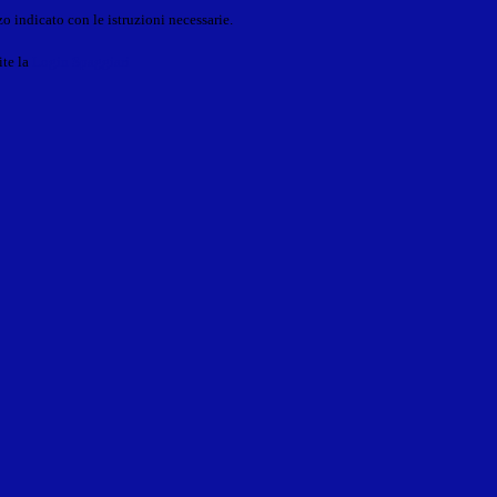
o indicato con le istruzioni necessarie.
ite la
Login Spaggiari