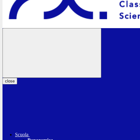
close
Scuola