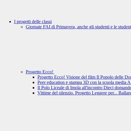
I progetti delle classi
Giornate FAI di Primavera, anche gli studenti e le student
Progetto Ecco!
Progetto Ecco! Visione del film Il Popolo delle D
Peer education e stampa 3D con la scuola media 
Il Polo Liceale di Imola all'incontro Dieci domande
Vittime del silenzio. Progetto Leggere per... Ballar