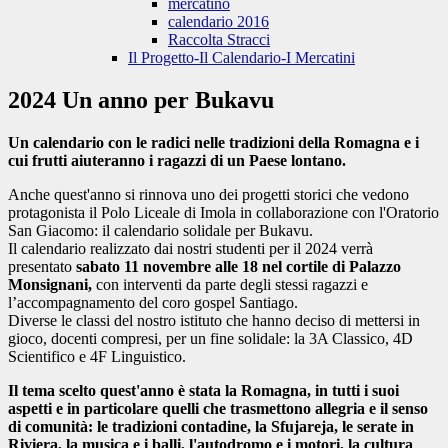
mercatino
calendario 2016
Raccolta Stracci
Il Progetto-Il Calendario-I Mercatini
2024 Un anno per Bukavu
Un calendario con le radici nelle tradizioni della Romagna e i
cui frutti aiuteranno i ragazzi di un Paese lontano.
Anche quest'anno si rinnova uno dei progetti storici che vedono
protagonista il Polo Liceale di Imola in collaborazione con l'Oratorio
San Giacomo: il calendario solidale per Bukavu.
Il calendario realizzato dai nostri studenti per il 2024 verrà
presentato
sabato 11 novembre alle 18 nel cortile di Palazzo
Monsignani,
con interventi da parte degli stessi ragazzi e
l’accompagnamento del coro gospel Santiago.
Diverse le classi del nostro istituto che hanno deciso di mettersi in
gioco, docenti compresi, per un fine solidale: la 3A Classico, 4D
Scientifico e 4F Linguistico.
Il tema scelto quest'anno è stata la Romagna, in tutti i suoi
aspetti e in particolare quelli che trasmettono allegria e il senso
di comunità: le tradizioni contadine, la Sfujareja, le serate in
Riviera, la musica e i balli, l'autodromo e i motori, la cultura