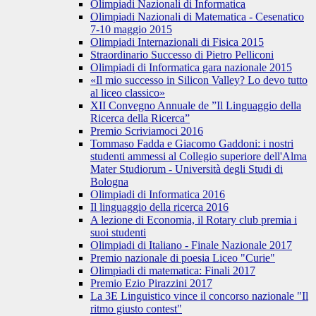
Olimpiadi Nazionali di Informatica
Olimpiadi Nazionali di Matematica - Cesenatico
7-10 maggio 2015
Olimpiadi Internazionali di Fisica 2015
Straordinario Successo di Pietro Pelliconi
Olimpiadi di Informatica gara nazionale 2015
«Il mio successo in Silicon Valley? Lo devo tutto
al liceo classico»
XII Convegno Annuale de ”Il Linguaggio della
Ricerca della Ricerca”
Premio Scriviamoci 2016
Tommaso Fadda e Giacomo Gaddoni: i nostri
studenti ammessi al Collegio superiore dell'Alma
Mater Studiorum - Università degli Studi di
Bologna
Olimpiadi di Informatica 2016
Il linguaggio della ricerca 2016
A lezione di Economia, il Rotary club premia i
suoi studenti
Olimpiadi di Italiano - Finale Nazionale 2017
Premio nazionale di poesia Liceo "Curie"
Olimpiadi di matematica: Finali 2017
Premio Ezio Pirazzini 2017
La 3E Linguistico vince il concorso nazionale "Il
ritmo giusto contest"