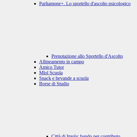
Parliamone+. Lo sportello d'ascolto psicologico
Prenotazione allo Sportello d'Ascolto
Allineamento in campo
Amico Tutor
Mlol Scuola
Snack e bevande a scuola
Borse di Studio
Città di Imola: bando per contributo