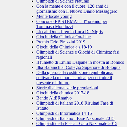
Olimpiadi di Scienze Naturali
Con la mente e con il cuore, 120 anni di
giornalismo con Il Nuovo Diario Messaggero
Mente locale young
Concorso EPISTEMAI - II° premio per
Tommaso Monduzzi
Liceali Doc - Premio Luca De Nigris
Giochi della Chimica On-Line
Premio Ezio Pirazzini 2019
Giochi della Chimica a.s.18-19
Olimpiadi di Scienze e Giochi di Chimica: fasi
regionali
Il fumetto di Emilio Dalpane in mostra al Romics
Illia Baranich al Collegio Superiore di Bologna
Dalla guerra alla costituzione repubblicana:
coltivare la memoria storica per costruire il
presente e il futuro
Storie di alternanza: le premiazioni
Giochi della chimica 2017-18
Bando AltERnativo
Olimpiadi di Italiano 2018 Risultati Fase di
Istituto
Olimpiadi di Informatica 14-15
Olimpiadi di Italiano - Fase Nazionale 2015
Olimpiadi della Fisica - Gara Nazionale 2015