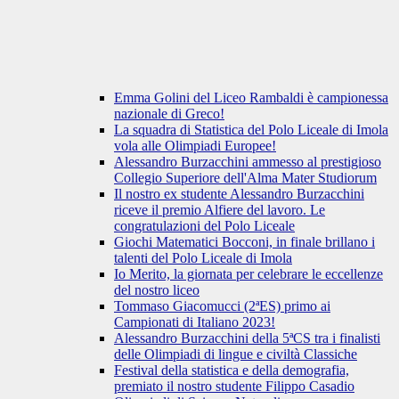
Emma Golini del Liceo Rambaldi è campionessa
nazionale di Greco!
La squadra di Statistica del Polo Liceale di Imola
vola alle Olimpiadi Europee!
Alessandro Burzacchini ammesso al prestigioso
Collegio Superiore dell'Alma Mater Studiorum
Il nostro ex studente Alessandro Burzacchini
riceve il premio Alfiere del lavoro. Le
congratulazioni del Polo Liceale
Giochi Matematici Bocconi, in finale brillano i
talenti del Polo Liceale di Imola
Io Merito, la giornata per celebrare le eccellenze
del nostro liceo
Tommaso Giacomucci (2ªES) primo ai
Campionati di Italiano 2023!
Alessandro Burzacchini della 5ªCS tra i finalisti
delle Olimpiadi di lingue e civiltà Classiche
Festival della statistica e della demografia,
premiato il nostro studente Filippo Casadio