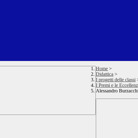
Home
>
Didattica
>
I progetti delle classi
I Premi e le Eccellen
Alessandro Burzacchini