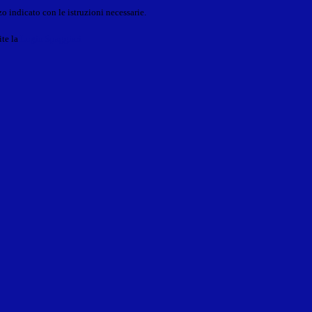
o indicato con le istruzioni necessarie.
ite la
Login Spaggiari