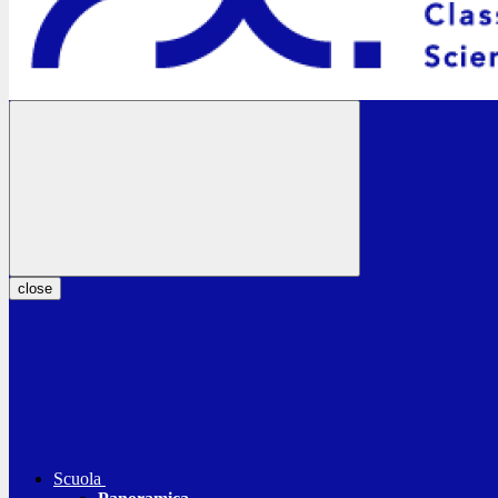
close
Scuola