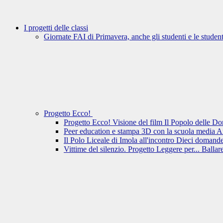
I progetti delle classi
Giornate FAI di Primavera, anche gli studenti e le student
Progetto Ecco!
Progetto Ecco! Visione del film Il Popolo delle D
Peer education e stampa 3D con la scuola media 
Il Polo Liceale di Imola all'incontro Dieci domande
Vittime del silenzio. Progetto Leggere per... Ballar