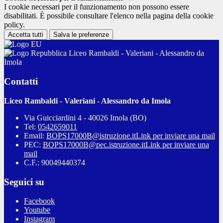
I cookie necessari per il funzionamento non possono essere
disabilitati. È possibile consultare l'elenco nella pagina della cookie
policy.
Accetta tutti
Salva le preferenze
Liceo Rambaldi - Valeriani - Alessandro da
Imola
Contatti
Liceo Rambaldi - Valeriani - Alessandro da Imola
Via Guicciardini 4 - 40026 Imola (BO)
Tel:
0542659011
Email:
BOPS17000B@istruzione.it
Link per inviare una mail
PEC:
BOPS17000B@pec.istruzione.it
Link per inviare una
mail
C.F.: 90049440374
Seguici su
Facebook
Youtube
Instagram