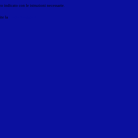
o indicato con le istruzioni necessarie.
ite la
Login Spaggiari