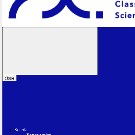
close
Scuola