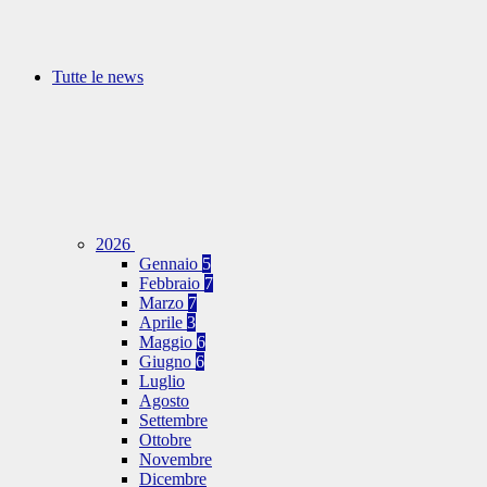
Tutte le news
2026
Gennaio
5
Febbraio
7
Marzo
7
Aprile
3
Maggio
6
Giugno
6
Luglio
Agosto
Settembre
Ottobre
Novembre
Dicembre