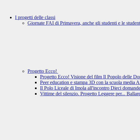
I progetti delle classi
Giornate FAI di Primavera, anche gli studenti e le student
Progetto Ecco!
Progetto Ecco! Visione del film Il Popolo delle D
Peer education e stampa 3D con la scuola media 
Il Polo Liceale di Imola all'incontro Dieci domande
Vittime del silenzio. Progetto Leggere per... Ballar