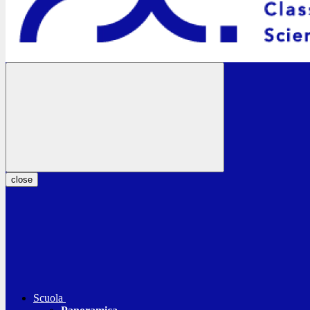
close
Scuola