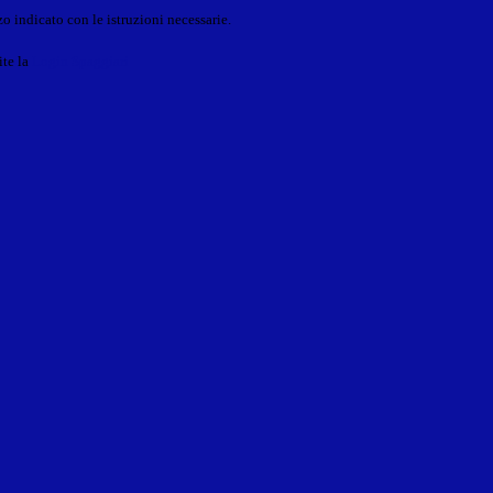
o indicato con le istruzioni necessarie.
ite la
Login Spaggiari