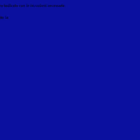
o indicato con le istruzioni necessarie.
ite la
Login Spaggiari