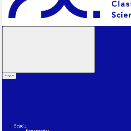
close
Scuola