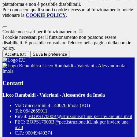
piattaforma e non è possibile disabilitarli.
Per conoscere quali sono i cookie necessari al funzionamento potete
visionare la
COOKIE POLICY
.
Cookie necessari per il funzionamento
I cookie necessari per il funzionamento non possono essere
disabilitati. È possibile consultare l'elenco nella pagina della cookie
policy.
Accetta tutti
Salva le preferenze
Liceo Rambaldi - Valeriani - Alessandro da
Imola
Contatti
Liceo Rambaldi - Valeriani - Alessandro da Imola
Via Guicciardini 4 - 40026 Imola (BO)
Tel:
0542659011
Email:
BOPS17000B@istruzione.it
Link per inviare una mail
PEC:
BOPS17000B@pec.istruzione.it
Link per inviare una
mail
C.F.: 90049440374