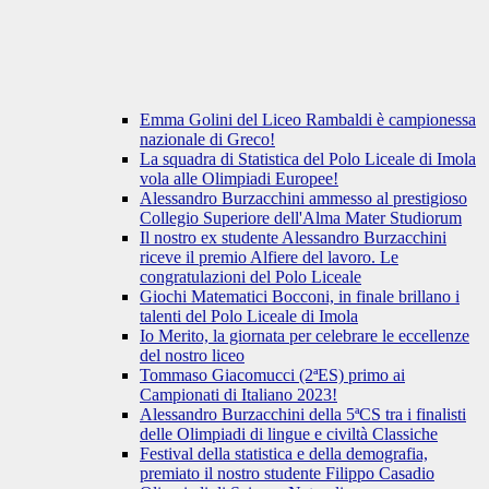
Emma Golini del Liceo Rambaldi è campionessa
nazionale di Greco!
La squadra di Statistica del Polo Liceale di Imola
vola alle Olimpiadi Europee!
Alessandro Burzacchini ammesso al prestigioso
Collegio Superiore dell'Alma Mater Studiorum
Il nostro ex studente Alessandro Burzacchini
riceve il premio Alfiere del lavoro. Le
congratulazioni del Polo Liceale
Giochi Matematici Bocconi, in finale brillano i
talenti del Polo Liceale di Imola
Io Merito, la giornata per celebrare le eccellenze
del nostro liceo
Tommaso Giacomucci (2ªES) primo ai
Campionati di Italiano 2023!
Alessandro Burzacchini della 5ªCS tra i finalisti
delle Olimpiadi di lingue e civiltà Classiche
Festival della statistica e della demografia,
premiato il nostro studente Filippo Casadio