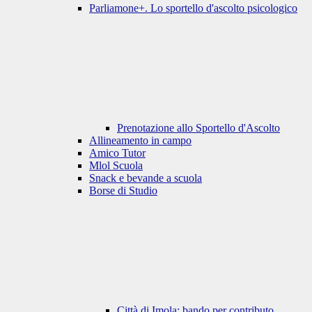
Parliamone+. Lo sportello d'ascolto psicologico
Prenotazione allo Sportello d'Ascolto
Allineamento in campo
Amico Tutor
Mlol Scuola
Snack e bevande a scuola
Borse di Studio
Città di Imola: bando per contributo