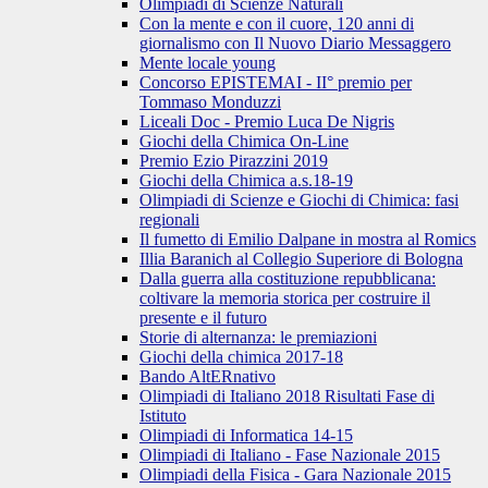
Olimpiadi di Scienze Naturali
Con la mente e con il cuore, 120 anni di
giornalismo con Il Nuovo Diario Messaggero
Mente locale young
Concorso EPISTEMAI - II° premio per
Tommaso Monduzzi
Liceali Doc - Premio Luca De Nigris
Giochi della Chimica On-Line
Premio Ezio Pirazzini 2019
Giochi della Chimica a.s.18-19
Olimpiadi di Scienze e Giochi di Chimica: fasi
regionali
Il fumetto di Emilio Dalpane in mostra al Romics
Illia Baranich al Collegio Superiore di Bologna
Dalla guerra alla costituzione repubblicana:
coltivare la memoria storica per costruire il
presente e il futuro
Storie di alternanza: le premiazioni
Giochi della chimica 2017-18
Bando AltERnativo
Olimpiadi di Italiano 2018 Risultati Fase di
Istituto
Olimpiadi di Informatica 14-15
Olimpiadi di Italiano - Fase Nazionale 2015
Olimpiadi della Fisica - Gara Nazionale 2015