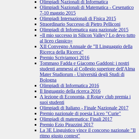
Olimpiadi Nazionali di Informatica
Olimpiadi Nazionali di Matematica - Cesenatico
7-10 maggio 2015
Olimpiadi Internazionali di Fisica 2015
Straordinario Successo di Pietro Pelliconi
Olimpiadi di Informatica gara nazionale 2015
«Il mio successo in Silicon Valley? Lo devo tutto
al liceo classico»
XII Convegno Annuale de ”Il Linguaggio della
Ricerca della Ricerca”
Premio Scriviamoci 2016
Tommaso Fadda e Giacomo Gaddoni: i nostri
studenti ammessi al Collegio superiore dell'Alma
Mater Studiorum - Università degli Studi di
Bologna
Olimpiadi di Informatica 2016
Il linguaggio della ricerca 2016
A lezione di Economia, il Rotary club premia i
suoi studenti
Olimpiadi di Italiano - Finale Nazionale 2017
Premio nazionale di poesia Liceo "Curie"
Olimpiadi di matematica: Finali 2017
Premio Ezio Pirazzini 2017
La 3E Linguistico vince il concorso nazionale "Il
ritmo giusto contest"