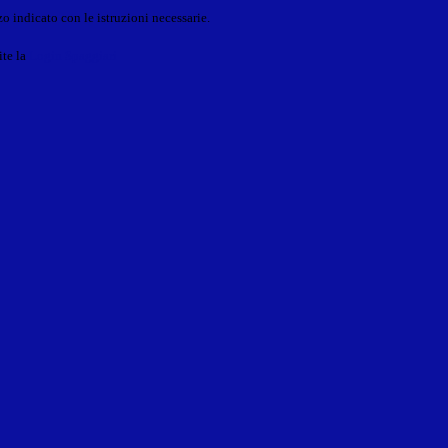
o indicato con le istruzioni necessarie.
ite la
Login Spaggiari