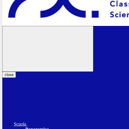
close
Scuola