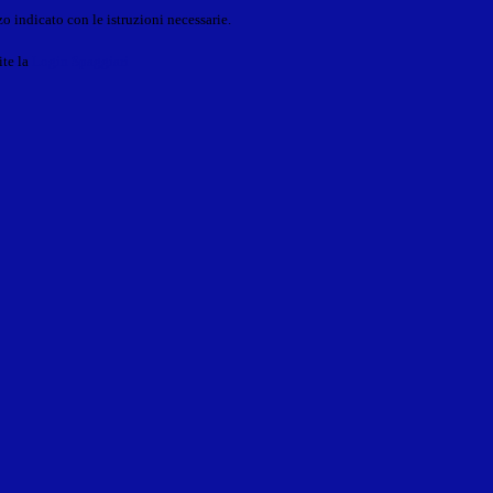
o indicato con le istruzioni necessarie.
ite la
Login Spaggiari