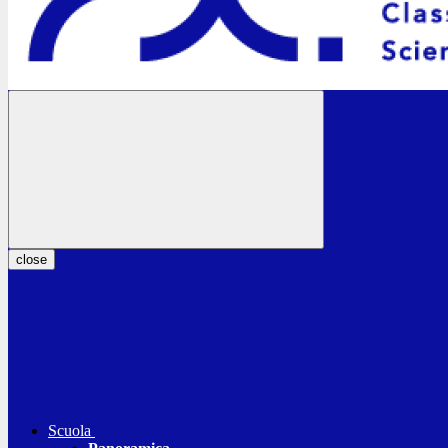
close
Scuola