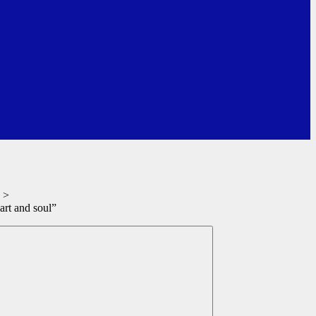
>
rt and soul”