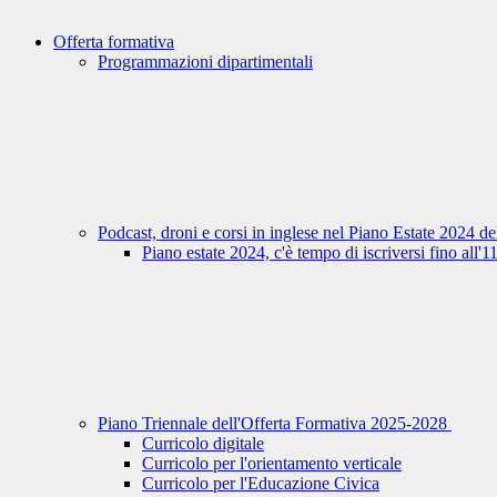
Offerta formativa
Programmazioni dipartimentali
Podcast, droni e corsi in inglese nel Piano Estate 2024 d
Piano estate 2024, c'è tempo di iscriversi fino all'
Piano Triennale dell'Offerta Formativa 2025-2028
Curricolo digitale
Curricolo per l'orientamento verticale
Curricolo per l'Educazione Civica