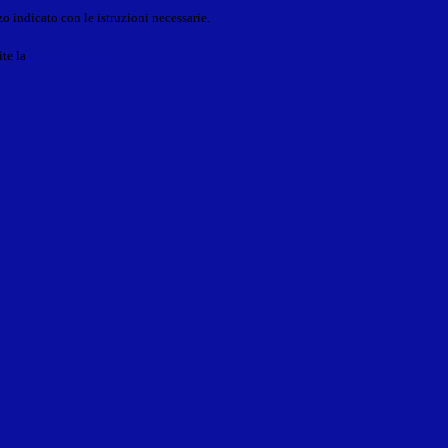
o indicato con le istruzioni necessarie.
ite la
Login Spaggiari