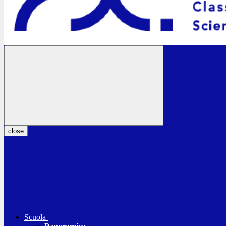
close
Scuola