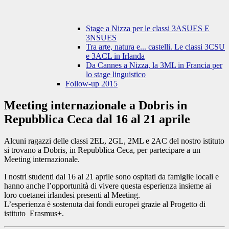
Stage a Nizza per le classi 3ASUES E
3NSUES
Tra arte, natura e... castelli. Le classi 3CSU
e 3ACL in Irlanda
Da Cannes a Nizza, la 3ML in Francia per
lo stage linguistico
Follow-up 2015
Meeting internazionale a Dobris in
Repubblica Ceca dal 16 al 21 aprile
Alcuni ragazzi delle classi 2EL, 2GL, 2ML e 2AC del nostro istituto
si trovano a Dobris, in Repubblica Ceca, per partecipare a un
Meeting internazionale.
I nostri studenti dal 16 al 21 aprile sono ospitati da famiglie locali e
hanno anche l’opportunità di vivere questa esperienza insieme ai
loro coetanei irlandesi presenti al Meeting.
L’esperienza è sostenuta dai fondi europei grazie al Progetto di
istituto Erasmus+.