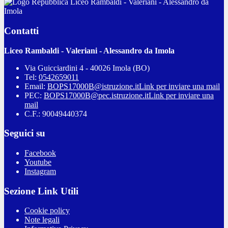
Liceo Rambaldi - Valeriani - Alessandro da
Imola
Contatti
Liceo Rambaldi - Valeriani - Alessandro da Imola
Via Guicciardini 4 - 40026 Imola (BO)
Tel:
0542659011
Email:
BOPS17000B@istruzione.it
Link per inviare una mail
PEC:
BOPS17000B@pec.istruzione.it
Link per inviare una
mail
C.F.: 90049440374
Seguici su
Facebook
Youtube
Instagram
Sezione Link Utili
Cookie policy
Note legali