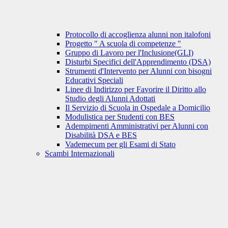
Protocollo di accoglienza alunni non italofoni
Progetto " A scuola di competenze "
Gruppo di Lavoro per l'Inclusione(GLI)
Disturbi Specifici dell'Apprendimento (DSA)
Strumenti d'Intervento per Alunni con bisogni
Educativi Speciali
Linee di Indirizzo per Favorire il Diritto allo
Studio degli Alunni Adottati
Il Servizio di Scuola in Ospedale a Domicilio
Modulistica per Studenti con BES
Adempimenti Amministrativi per Alunni con
Disabilità DSA e BES
Vademecum per gli Esami di Stato
Scambi Internazionali