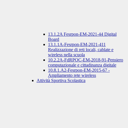
13.1.2A Fesrpon-EM-2021-44 Digital
Board
13.1.1A-Fesrpon-EM-2021-411
Realizzazione di reti locali, cablate e
wireless nella scuola
10.2.2A-FdRPOC-EM-2018-91-Pensiero
computazionale e cittadinanza digitale
10.8.1.A2-Fesrpon-EM-2015-67 -
Ampliamento rete wireless
Attività Sportiva Scolastica