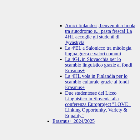
Amici finlandesi, benvenuti a Imola
tra autodromo e... pasta fresca! La
4HL accoglie gli studenti di
Jyväskylä
La 4ªEL a Salonicco tra mitologia,
lingua greca e valori comuni
La 4GL in Slovacchia per lo
scambio linguistico grazie ai fondi
Erasmus+
La 4HL vola in Finlandia per lo
scambio culturale grazie ai fondi
Erasmus+
Due studentesse del Liceo
Linguistico in Slovenia alla
conferenza Europroject "LOVE -
Linking Opportunity, Variety &
Equality"
Erasmus+ 2024/2025