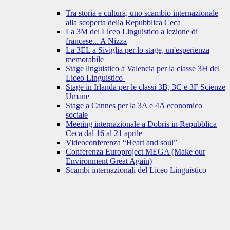
Tra storia e cultura, uno scambio internazionale
alla scoperta della Repubblica Ceca
La 3M del Liceo Linguistico a lezione di
francese... A Nizza
La 3EL a Siviglia per lo stage, un'esperienza
memorabile
Stage linguistico a Valencia per la classe 3H del
Liceo Linguistico
Stage in Irlanda per le classi 3B, 3C e 3F Scienze
Umane
Stage a Cannes per la 3A e 4A economico
sociale
Meeting internazionale a Dobris in Repubblica
Ceca dal 16 al 21 aprile
Videoconferenza “Heart and soul”
Conferenza Europroject MEGA (Make our
Environment Great Again)
Scambi internazionali del Liceo Linguistico