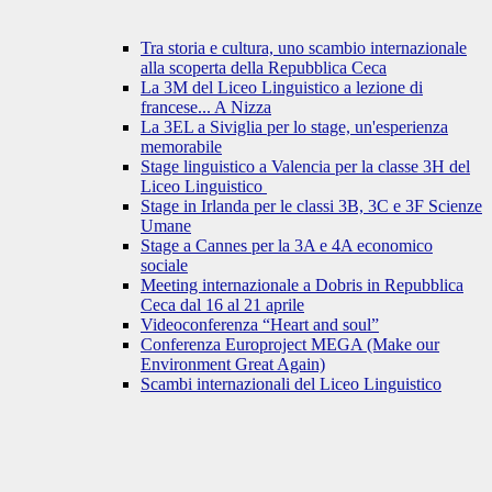
Tra storia e cultura, uno scambio internazionale
alla scoperta della Repubblica Ceca
La 3M del Liceo Linguistico a lezione di
francese... A Nizza
La 3EL a Siviglia per lo stage, un'esperienza
memorabile
Stage linguistico a Valencia per la classe 3H del
Liceo Linguistico
Stage in Irlanda per le classi 3B, 3C e 3F Scienze
Umane
Stage a Cannes per la 3A e 4A economico
sociale
Meeting internazionale a Dobris in Repubblica
Ceca dal 16 al 21 aprile
Videoconferenza “Heart and soul”
Conferenza Europroject MEGA (Make our
Environment Great Again)
Scambi internazionali del Liceo Linguistico