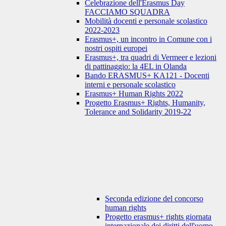
Celebrazione dell'Erasmus Day
FACCIAMO SQUADRA
Mobilità docenti e personale scolastico
2022-2023
Erasmus+, un incontro in Comune con i
nostri ospiti europei
Erasmus+, tra quadri di Vermeer e lezioni
di pattinaggio: la 4EL in Olanda
Bando ERASMUS+ KA121 - Docenti
interni e personale scolastico
Erasmus+ Human Rights 2022
Progetto Erasmus+ Rights, Humanity,
Tolerance and Solidarity 2019-22
Seconda edizione del concorso
human rights
Progetto erasmus+ rights giornata
internazionale dei diritti dell'uomo