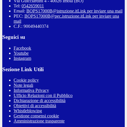
Via Guicciardini 4 - 40026 Imola (BO)
Tel:
0542659011
Email:
BOPS17000B@istruzione.it
Link per inviare una mail
PEC:
BOPS17000B@pec.istruzione.it
Link per inviare una
mail
C.F.: 90049440374
Seguici su
Facebook
Youtube
Instagram
Sezione Link Utili
Cookie policy
Note legali
Informativa Privacy
Ufficio Relazioni con il Pubblico
Dichiarazione di accessibilità
Obiettivi di accessibilità
Whistleblowing
Gestione consensi cookie
Amministrazione trasparente