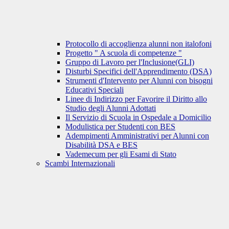
Protocollo di accoglienza alunni non italofoni
Progetto " A scuola di competenze "
Gruppo di Lavoro per l'Inclusione(GLI)
Disturbi Specifici dell'Apprendimento (DSA)
Strumenti d'Intervento per Alunni con bisogni
Educativi Speciali
Linee di Indirizzo per Favorire il Diritto allo
Studio degli Alunni Adottati
Il Servizio di Scuola in Ospedale a Domicilio
Modulistica per Studenti con BES
Adempimenti Amministrativi per Alunni con
Disabilità DSA e BES
Vademecum per gli Esami di Stato
Scambi Internazionali