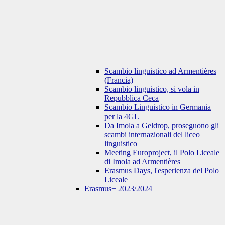
Scambio linguistico ad Armentières
(Francia)
Scambio linguistico, si vola in
Repubblica Ceca
Scambio Linguistico in Germania
per la 4GL
Da Imola a Geldrop, proseguono gli
scambi internazionali del liceo
linguistico
Meeting Europroject, il Polo Liceale
di Imola ad Armentières
Erasmus Days, l'esperienza del Polo
Liceale
Erasmus+ 2023/2024