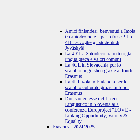
Amici finlandesi, benvenuti a Imola
tra autodromo e... pasta fresca! La
4HL accoglie gli studenti di
Jyväskylä
La 4ªEL a Salonicco tra mitologia,
lingua greca e valori comuni
La 4GL in Slovacchia per lo
scambio linguistico grazie ai fondi
Erasmus+
La 4HL vola in Finlandia per lo
scambio culturale grazie ai fondi
Erasmus+
Due studentesse del Liceo
Linguistico in Slovenia alla
conferenza Europroject "LOVE -
Linking Opportunity, Variety &
Equality"
Erasmus+ 2024/2025