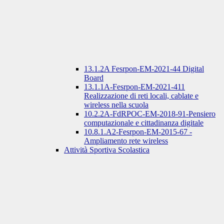
13.1.2A Fesrpon-EM-2021-44 Digital
Board
13.1.1A-Fesrpon-EM-2021-411
Realizzazione di reti locali, cablate e
wireless nella scuola
10.2.2A-FdRPOC-EM-2018-91-Pensiero
computazionale e cittadinanza digitale
10.8.1.A2-Fesrpon-EM-2015-67 -
Ampliamento rete wireless
Attività Sportiva Scolastica