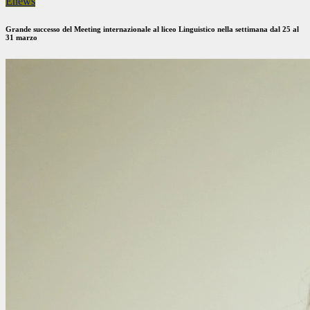
Enews
Grande successo del Meeting internazionale al liceo Linguistico nella settimana dal 25 al
31 marzo