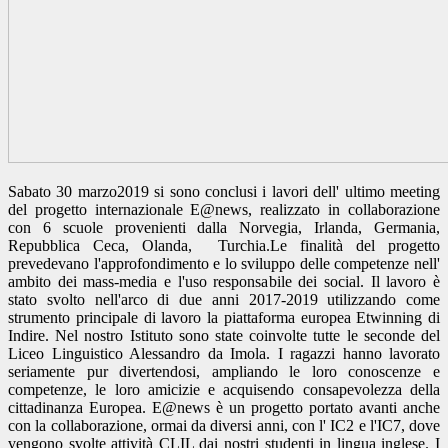
Sabato 30 marzo2019 si sono conclusi i lavori dell' ultimo meeting
del progetto internazionale E@news, realizzato in collaborazione
con 6 scuole provenienti dalla Norvegia, Irlanda, Germania,
Repubblica Ceca, Olanda, Turchia.Le finalità del progetto
prevedevano l'approfondimento e lo sviluppo delle competenze nell'
ambito dei mass-media e l'uso responsabile dei social. Il lavoro è
stato svolto nell'arco di due anni 2017-2019 utilizzando come
strumento principale di lavoro la piattaforma europea Etwinning di
Indire. Nel nostro Istituto sono state coinvolte tutte le seconde del
Liceo Linguistico Alessandro da Imola. I ragazzi hanno lavorato
seriamente pur divertendosi, ampliando le loro conoscenze e
competenze, le loro amicizie e acquisendo consapevolezza della
cittadinanza Europea. E@news è un progetto portato avanti anche
con la collaborazione, ormai da diversi anni, con l' IC2 e l'IC7, dove
vengono svolte attività CLIL dai nostri studenti in lingua inglese. I