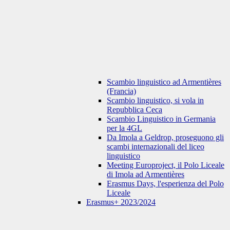
Scambio linguistico ad Armentières
(Francia)
Scambio linguistico, si vola in
Repubblica Ceca
Scambio Linguistico in Germania
per la 4GL
Da Imola a Geldrop, proseguono gli
scambi internazionali del liceo
linguistico
Meeting Europroject, il Polo Liceale
di Imola ad Armentières
Erasmus Days, l'esperienza del Polo
Liceale
Erasmus+ 2023/2024