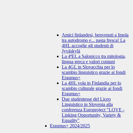
Amici finlandesi, benvenuti a Imola
tra autodromo e... pasta fresca! La
4HL accoglie gli studenti di
Jyväskylä
La 4ªEL a Salonicco tra mitologia,
lingua greca e valori comuni
La 4GL in Slovacchia per lo
scambio linguistico grazie ai fondi
Erasmus+
La 4HL vola in Finlandia per lo
scambio culturale grazie ai fondi
Erasmus+
Due studentesse del Liceo
Linguistico in Slovenia alla
conferenza Europroject "LOVE -
Linking Opportunity, Variety &
Equality"
Erasmus+ 2024/2025