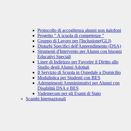
Protocollo di accoglienza alunni non italofoni
Progetto " A scuola di competenze "
Gruppo di Lavoro per l'Inclusione(GLI)
Disturbi Specifici dell'Apprendimento (DSA)
Strumenti d'Intervento per Alunni con bisogni
Educativi Speciali
Linee di Indirizzo per Favorire il Diritto allo
Studio degli Alunni Adottati
Il Servizio di Scuola in Ospedale a Domicilio
Modulistica per Studenti con BES
Adempimenti Amministrativi per Alunni con
Disabilità DSA e BES
Vademecum per gli Esami di Stato
Scambi Internazionali