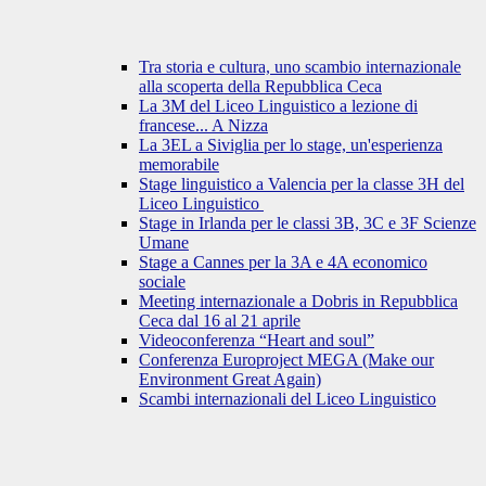
Tra storia e cultura, uno scambio internazionale
alla scoperta della Repubblica Ceca
La 3M del Liceo Linguistico a lezione di
francese... A Nizza
La 3EL a Siviglia per lo stage, un'esperienza
memorabile
Stage linguistico a Valencia per la classe 3H del
Liceo Linguistico
Stage in Irlanda per le classi 3B, 3C e 3F Scienze
Umane
Stage a Cannes per la 3A e 4A economico
sociale
Meeting internazionale a Dobris in Repubblica
Ceca dal 16 al 21 aprile
Videoconferenza “Heart and soul”
Conferenza Europroject MEGA (Make our
Environment Great Again)
Scambi internazionali del Liceo Linguistico