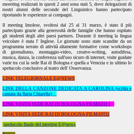
meeeting realizzati in questi 2 anni sona stati 5, dove delegazioni di
nostri alunni delle seconde del Linguistico hanno partecipato
riportando le esperienze ai compagni.
Il meeting Imolese, svoltosi dal 25 al 31 marzo, è stato il più
partecipato grazie alla generosità delle famiglie che hanno ospitato
gli studenti degli altri paesi partners. Durante il meeting la lingua
veicolare è stata l' Inglese. Le giornate sono state scandite da un
programma serrato di attività altamente formative come workshops
di giornalismo, montaggio-video, creatve-writing, autodifesa,
musica, danza, la conferenza sull'uso sicuro di internet, visite guidate
varie tra cui la sede Rai di Bologna e quella a Venezia e in ultimo lo
spettacolo conclusivo al teatro dell' Osservanza.
LINK TELEGIORNALE E@NEWS
LINK DELLA CANZONE DEDICATA A CAROLINA (scritta e
cantata da Ilaria Chiarella)
LINK VISITA SEDE RAI DI BOLOGNA FILMATO 1
LINK VISITA SEDE RAI DI BOLOGNA FILMATO2
spettacolo finale del meeting E@news