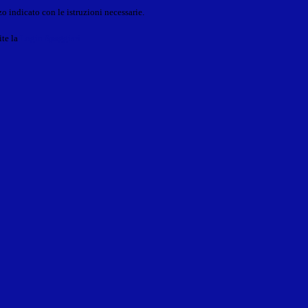
o indicato con le istruzioni necessarie.
ite la
Login Spaggiari