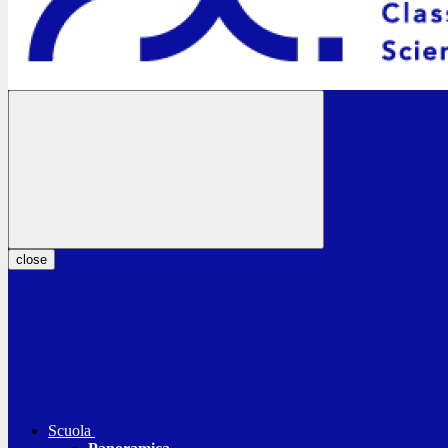
close
Scuola