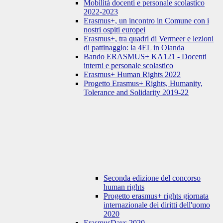
Mobilità docenti e personale scolastico
2022-2023
Erasmus+, un incontro in Comune con i
nostri ospiti europei
Erasmus+, tra quadri di Vermeer e lezioni
di pattinaggio: la 4EL in Olanda
Bando ERASMUS+ KA121 - Docenti
interni e personale scolastico
Erasmus+ Human Rights 2022
Progetto Erasmus+ Rights, Humanity,
Tolerance and Solidarity 2019-22
Seconda edizione del concorso
human rights
Progetto erasmus+ rights giornata
internazionale dei diritti dell'uomo
2020
ErasmusDays 2020