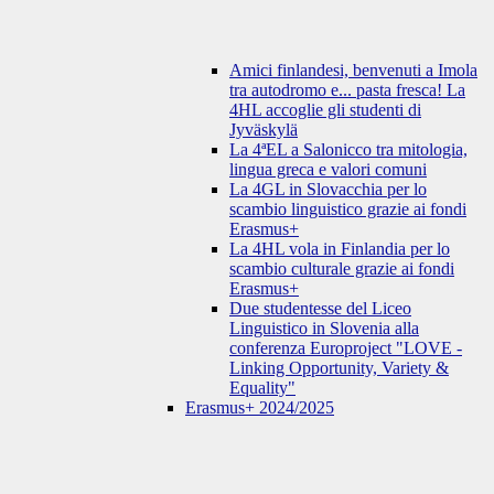
Amici finlandesi, benvenuti a Imola
tra autodromo e... pasta fresca! La
4HL accoglie gli studenti di
Jyväskylä
La 4ªEL a Salonicco tra mitologia,
lingua greca e valori comuni
La 4GL in Slovacchia per lo
scambio linguistico grazie ai fondi
Erasmus+
La 4HL vola in Finlandia per lo
scambio culturale grazie ai fondi
Erasmus+
Due studentesse del Liceo
Linguistico in Slovenia alla
conferenza Europroject "LOVE -
Linking Opportunity, Variety &
Equality"
Erasmus+ 2024/2025