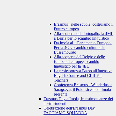
Erasmus+ nelle scuole: costruiamo il
Futuro europeo
Alla scoperta del Portogallo, la 4ML
a Leiria per lo scambio linguistico
Da Imola al... Parlamento Europeo.
Per la 4GL scambio culturale in
Lussemburgo
Alla scoperta del Belgio e delle
istituzioni europee, scambio
linguistico per la 4EL
La professoressa Basso all'Intensive
English Course and CLIL for
Teachers
Conferenza Erasmus+ Wanderlust a
Saragozza, il Polo Liceale di Imola
presente
Erasmus Day a Imola, le testimonianze dei
nostri studenti
Celebrazione dell'Erasmus Day
FACCIAMO SQUADRA