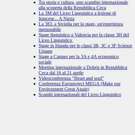
Tra storia e cultura, uno scambio internazionale
alla scoperta della Repubblica Ceca
La 3M del Liceo Linguistico a lezione di
francese... A Nizza
La 3EL a Siviglia per lo stage, un'esperienza
memorabile
Stage linguistico a Valencia per la classe 3H del
Liceo Linguistico
Stage in Irlanda per le classi 3B, 3C e 3F Scienze
Umane
Stage a Cannes per la 3A e 4A economico
sociale
Meeting internazionale a Dobris in Repubblica
Ceca dal 16 al 21 aprile
Videoconferenza “Heart and soul”
Conferenza Europroject MEGA (Make our
Environment Great Again)
Scambi internazionali del Liceo Linguistico