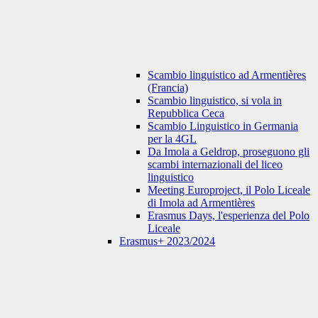
Scambio linguistico ad Armentières
(Francia)
Scambio linguistico, si vola in
Repubblica Ceca
Scambio Linguistico in Germania
per la 4GL
Da Imola a Geldrop, proseguono gli
scambi internazionali del liceo
linguistico
Meeting Europroject, il Polo Liceale
di Imola ad Armentières
Erasmus Days, l'esperienza del Polo
Liceale
Erasmus+ 2023/2024