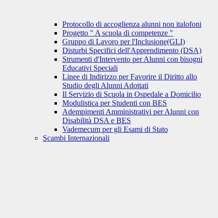
Protocollo di accoglienza alunni non italofoni
Progetto " A scuola di competenze "
Gruppo di Lavoro per l'Inclusione(GLI)
Disturbi Specifici dell'Apprendimento (DSA)
Strumenti d'Intervento per Alunni con bisogni
Educativi Speciali
Linee di Indirizzo per Favorire il Diritto allo
Studio degli Alunni Adottati
Il Servizio di Scuola in Ospedale a Domicilio
Modulistica per Studenti con BES
Adempimenti Amministrativi per Alunni con
Disabilità DSA e BES
Vademecum per gli Esami di Stato
Scambi Internazionali