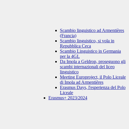
Scambio linguistico ad Armentières
(Francia)
Scambio linguistico, si vola in
Repubblica Ceca
Scambio Linguistico in Germania
per la 4GL
Da Imola a Geldrop, proseguono gli
scambi internazionali del liceo
linguistico
Meeting Europroject, il Polo Liceale
di Imola ad Armentières
Erasmus Days, l'esperienza del Polo
Liceale
Erasmus+ 2023/2024