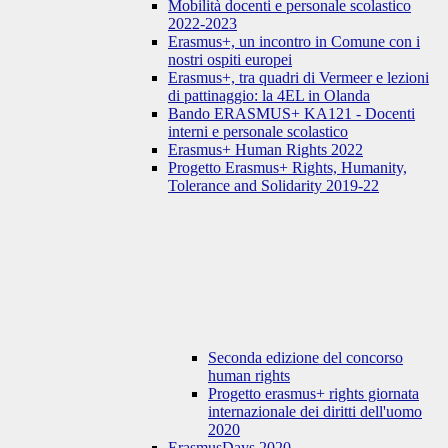
Mobilità docenti e personale scolastico
2022-2023
Erasmus+, un incontro in Comune con i
nostri ospiti europei
Erasmus+, tra quadri di Vermeer e lezioni
di pattinaggio: la 4EL in Olanda
Bando ERASMUS+ KA121 - Docenti
interni e personale scolastico
Erasmus+ Human Rights 2022
Progetto Erasmus+ Rights, Humanity,
Tolerance and Solidarity 2019-22
Seconda edizione del concorso
human rights
Progetto erasmus+ rights giornata
internazionale dei diritti dell'uomo
2020
ErasmusDays 2020