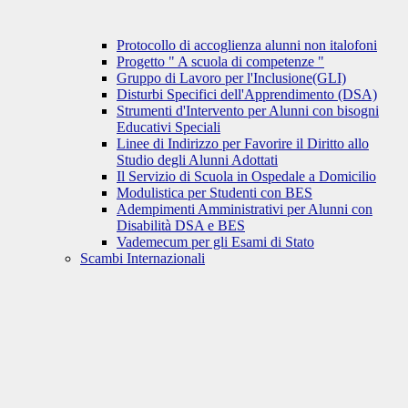
Protocollo di accoglienza alunni non italofoni
Progetto " A scuola di competenze "
Gruppo di Lavoro per l'Inclusione(GLI)
Disturbi Specifici dell'Apprendimento (DSA)
Strumenti d'Intervento per Alunni con bisogni
Educativi Speciali
Linee di Indirizzo per Favorire il Diritto allo
Studio degli Alunni Adottati
Il Servizio di Scuola in Ospedale a Domicilio
Modulistica per Studenti con BES
Adempimenti Amministrativi per Alunni con
Disabilità DSA e BES
Vademecum per gli Esami di Stato
Scambi Internazionali