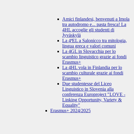
Amici finlandesi, benvenuti a Imola
tra autodromo e... pasta fresca! La
4HL accoglie gli studenti di
Jyväskylä
La 4ªEL a Salonicco tra mitologia,
lingua greca e valori comuni
La 4GL in Slovacchia per lo
scambio linguistico grazie ai fondi
Erasmus+
La 4HL vola in Finlandia per lo
scambio culturale grazie ai fondi
Erasmus+
Due studentesse del Liceo
Linguistico in Slovenia alla
conferenza Europroject "LOVE -
Linking Opportunity, Variety &
Equality"
Erasmus+ 2024/2025