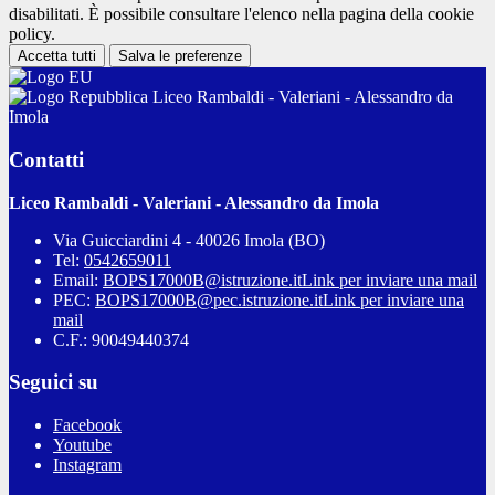
disabilitati. È possibile consultare l'elenco nella pagina della cookie
policy.
Accetta tutti
Salva le preferenze
Liceo Rambaldi - Valeriani - Alessandro da
Imola
Contatti
Liceo Rambaldi - Valeriani - Alessandro da Imola
Via Guicciardini 4 - 40026 Imola (BO)
Tel:
0542659011
Email:
BOPS17000B@istruzione.it
Link per inviare una mail
PEC:
BOPS17000B@pec.istruzione.it
Link per inviare una
mail
C.F.: 90049440374
Seguici su
Facebook
Youtube
Instagram