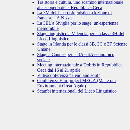
Tra storia e cultura, uno scambio internazionale
alla scoperta della Repubblica Ceca
La 3M del Liceo Linguistico a lezione di
francese... A Nizza
La 3EL a Siviglia per lo stage, un'esperienza
memorabile
Stage linguistico a Valencia per la classe 3H del
Liceo Linguistico
Stage in Irlanda per le classi 3B, 3C e 3F Scienze
Umane
Stage a Cannes per la 3A e 4A economico
sociale
Meeting internazionale a Dobris in Repubblica
Ceca dal 16 al 21 aprile
Videoconferenza “Heart and soul”
Conferenza Europroject MEGA (Make our
Environment Great Again)
Scambi internazionali del Liceo Linguistico