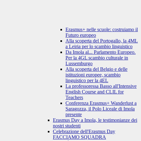
Erasmus+ nelle scuole: costruiamo il
Futuro europeo
Alla scoperta del Portogallo, la 4ML
a Leiria per lo scambio linguistico
Da Imola al... Parlamento Europeo.
Per la 4GL scambio culturale in
Lussemburgo
Alla scoperta del Belgio e delle
istituzioni europee, scambio
linguistico per la 4EL
La professoressa Basso all'Intensive
English Course and CLIL for
Teachers
Conferenza Erasmus+ Wanderlust a
Saragozza, il Polo Liceale di Imola
presente
Erasmus Day a Imola, le testimonianze dei
nostri studenti
Celebrazione dell'Erasmus Day
FACCIAMO SQUADRA