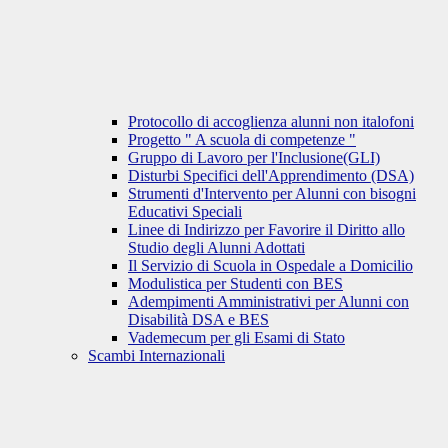
Protocollo di accoglienza alunni non italofoni
Progetto " A scuola di competenze "
Gruppo di Lavoro per l'Inclusione(GLI)
Disturbi Specifici dell'Apprendimento (DSA)
Strumenti d'Intervento per Alunni con bisogni
Educativi Speciali
Linee di Indirizzo per Favorire il Diritto allo
Studio degli Alunni Adottati
Il Servizio di Scuola in Ospedale a Domicilio
Modulistica per Studenti con BES
Adempimenti Amministrativi per Alunni con
Disabilità DSA e BES
Vademecum per gli Esami di Stato
Scambi Internazionali