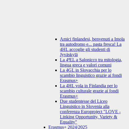
Amici finlandesi, benvenuti a Imola
tra autodromo e... pasta fresca! La
4HL accoglie gli studenti di
Jyväskylä
La 4ªEL a Salonicco tra mitologia,
lingua greca e valori comuni
La 4GL in Slovacchia per lo
scambio linguistico grazie ai fondi
Erasmus+
La 4HL vola in Finlandia per lo
scambio culturale grazie ai fondi
Erasmus+
Due studentesse del Liceo
Linguistico in Slovenia alla
conferenza Europroject "LOVE -
Linking Opportunity, Variety &
Equality"
Erasmus+ 2024/2025