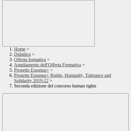
Home
>
Didattica
>
Offerta formativa
>
Ampliamento dell'Offerta Formativa
>
Progetto Erasmus+
>
Progetto Erasmus+ Rights, Humanity, Tolerance and
Solidarity 2019-22
>
Seconda edizione del concorso human rights