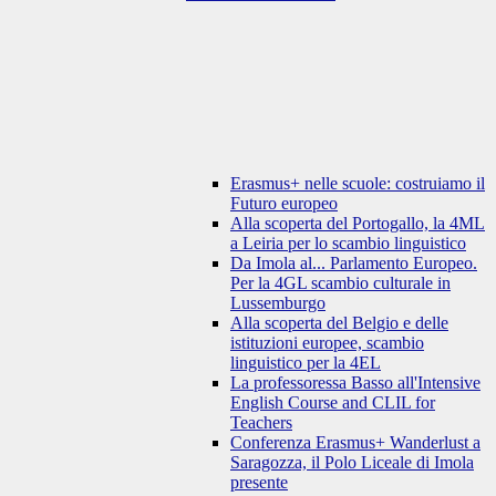
Erasmus+ nelle scuole: costruiamo il
Futuro europeo
Alla scoperta del Portogallo, la 4ML
a Leiria per lo scambio linguistico
Da Imola al... Parlamento Europeo.
Per la 4GL scambio culturale in
Lussemburgo
Alla scoperta del Belgio e delle
istituzioni europee, scambio
linguistico per la 4EL
La professoressa Basso all'Intensive
English Course and CLIL for
Teachers
Conferenza Erasmus+ Wanderlust a
Saragozza, il Polo Liceale di Imola
presente