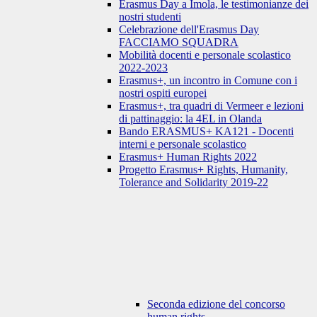
Erasmus Day a Imola, le testimonianze dei
nostri studenti
Celebrazione dell'Erasmus Day
FACCIAMO SQUADRA
Mobilità docenti e personale scolastico
2022-2023
Erasmus+, un incontro in Comune con i
nostri ospiti europei
Erasmus+, tra quadri di Vermeer e lezioni
di pattinaggio: la 4EL in Olanda
Bando ERASMUS+ KA121 - Docenti
interni e personale scolastico
Erasmus+ Human Rights 2022
Progetto Erasmus+ Rights, Humanity,
Tolerance and Solidarity 2019-22
Seconda edizione del concorso
human rights