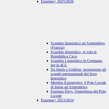
Erasmus+ 2025/2026
Scambio linguistico ad Armentières
(Francia)
Scambio linguistico, si vola in
Repubblica Ceca
Scambio Linguistico in Germania
per la 4GL
Da Imola a Geldrop, proseguono gli
scambi internazionali del liceo
linguistico
Meeting Europroject, il Polo Liceale
di Imola ad Armentières
Erasmus Days, l'esperienza del Polo
Liceale
Erasmus+ 2023/2024