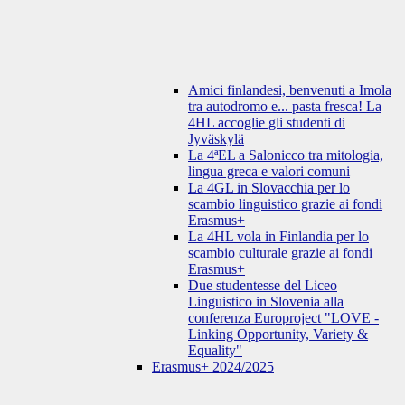
Amici finlandesi, benvenuti a Imola
tra autodromo e... pasta fresca! La
4HL accoglie gli studenti di
Jyväskylä
La 4ªEL a Salonicco tra mitologia,
lingua greca e valori comuni
La 4GL in Slovacchia per lo
scambio linguistico grazie ai fondi
Erasmus+
La 4HL vola in Finlandia per lo
scambio culturale grazie ai fondi
Erasmus+
Due studentesse del Liceo
Linguistico in Slovenia alla
conferenza Europroject "LOVE -
Linking Opportunity, Variety &
Equality"
Erasmus+ 2024/2025