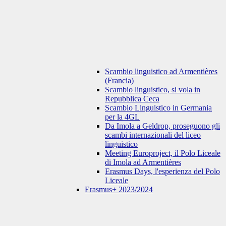
Scambio linguistico ad Armentières
(Francia)
Scambio linguistico, si vola in
Repubblica Ceca
Scambio Linguistico in Germania
per la 4GL
Da Imola a Geldrop, proseguono gli
scambi internazionali del liceo
linguistico
Meeting Europroject, il Polo Liceale
di Imola ad Armentières
Erasmus Days, l'esperienza del Polo
Liceale
Erasmus+ 2023/2024