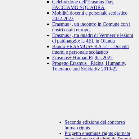
Celebrazione dell'Erasmus Day
FACCIAMO SQUADRA
Mobilità docenti e personale scolastico
2022-2023
Erasmus+, un incontro in Comune con i
nostri ospiti europei
Erasmus+, tra quadri di Vermeer e lezioni
di pattinaggio: la 4EL in Olanda
Bando ERASMUS+ KA121 - Docenti
interni e personale scolastico
Erasmus+ Human Rights 2022
Progetto Erasmus+ Rights, Humanity,
Tolerance and Solidarity 2019-22
Seconda edizione del concorso
human rights
Progetto erasmus+ rights giornata
internazionale dei diritti dell'uomo