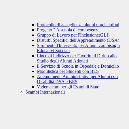
Protocollo di accoglienza alunni non italofoni
Progetto " A scuola di competenze "
Gruppo di Lavoro per l'Inclusione(GLI)
Disturbi Specifici dell'Apprendimento (DSA)
Strumenti d'Intervento per Alunni con bisogni
Educativi Speciali
Linee di Indirizzo per Favorire il Diritto allo
Studio degli Alunni Adottati
Il Servizio di Scuola in Ospedale a Domicilio
Modulistica per Studenti con BES
Adempimenti Amministrativi per Alunni con
Disabilità DSA e BES
Vademecum per gli Esami di Stato
Scambi Internazionali