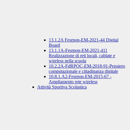
13.1.2A Fesrpon-EM-2021-44 Digital
Board
13.1.1A-Fesrpon-EM-2021-411
Realizzazione di reti locali, cablate e
wireless nella scuola
10.2.2A-FdRPOC-EM-2018-91-Pensiero
computazionale e cittadinanza digitale
10.8.1.A2-Fesrpon-EM-2015-67 -
Ampliamento rete wireless
Attività Sportiva Scolastica