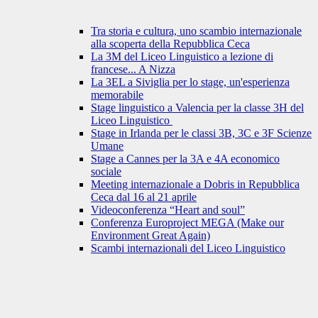
Tra storia e cultura, uno scambio internazionale
alla scoperta della Repubblica Ceca
La 3M del Liceo Linguistico a lezione di
francese... A Nizza
La 3EL a Siviglia per lo stage, un'esperienza
memorabile
Stage linguistico a Valencia per la classe 3H del
Liceo Linguistico
Stage in Irlanda per le classi 3B, 3C e 3F Scienze
Umane
Stage a Cannes per la 3A e 4A economico
sociale
Meeting internazionale a Dobris in Repubblica
Ceca dal 16 al 21 aprile
Videoconferenza “Heart and soul”
Conferenza Europroject MEGA (Make our
Environment Great Again)
Scambi internazionali del Liceo Linguistico