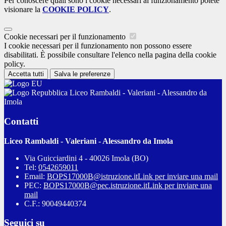
Per conoscere quali sono i cookie necessari al funzionamento potete
visionare la
COOKIE POLICY
.
Cookie necessari per il funzionamento
I cookie necessari per il funzionamento non possono essere
disabilitati. È possibile consultare l'elenco nella pagina della cookie
policy.
Accetta tutti
Salva le preferenze
Liceo Rambaldi - Valeriani - Alessandro da
Imola
Contatti
Liceo Rambaldi - Valeriani - Alessandro da Imola
Via Guicciardini 4 - 40026 Imola (BO)
Tel:
0542659011
Email:
BOPS17000B@istruzione.it
Link per inviare una mail
PEC:
BOPS17000B@pec.istruzione.it
Link per inviare una
mail
C.F.: 90049440374
Seguici su