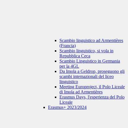
Scambio linguistico ad Armentières
(Francia)
Scambio linguistico, si vola in
Repubblica Ceca
Scambio Linguistico in Germania
per la 4GL
Da Imola a Geldrop, proseguono gli
scambi internazionali del liceo
linguistico
Meeting Europroject, il Polo Liceale
di Imola ad Armentières
Erasmus Days, l'esperienza del Polo
Liceale
Erasmus+ 2023/2024