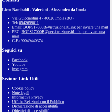
Liceo Rambaldi - Valeriani - Alessandro da Imola
Via Guicciardini 4 - 40026 Imola (BO)
Tel:
0542659011
Email:
BOPS17000B@istruzione.it
Link per inviare una mail
PEC:
BOPS17000B@pec.istruzione.it
Link per inviare una
mail
C.F.: 90049440374
Seguici su
Facebook
Youtube
Instagram
Sezione Link Utili
Cookie policy
Note legali
Informativa Privacy
Ufficio Relazioni con il Pubblico
Dichiarazione di accessibilità
Obiettivi di accessibilità