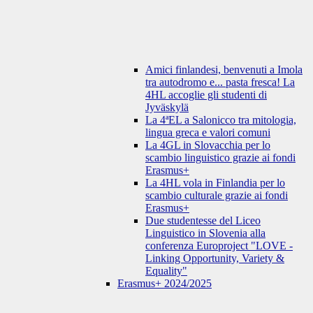
Amici finlandesi, benvenuti a Imola
tra autodromo e... pasta fresca! La
4HL accoglie gli studenti di
Jyväskylä
La 4ªEL a Salonicco tra mitologia,
lingua greca e valori comuni
La 4GL in Slovacchia per lo
scambio linguistico grazie ai fondi
Erasmus+
La 4HL vola in Finlandia per lo
scambio culturale grazie ai fondi
Erasmus+
Due studentesse del Liceo
Linguistico in Slovenia alla
conferenza Europroject "LOVE -
Linking Opportunity, Variety &
Equality"
Erasmus+ 2024/2025