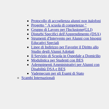
Protocollo di accoglienza alunni non italofoni
Progetto " A scuola di competenze "
Gruppo di Lavoro per l'Inclusione(GLI)
Disturbi Specifici dell'Apprendimento (DSA)
Strumenti d'Intervento per Alunni con bisogni
Educativi Speciali
Linee di Indirizzo per Favorire il Diritto allo
Studio degli Alunni Adottati
Il Servizio di Scuola in Ospedale a Domicilio
Modulistica per Studenti con BES
Adempimenti Amministrativi per Alunni con
Disabilità DSA e BES
Vademecum per gli Esami di Stato
Scambi Internazionali