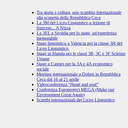
Tra storia e cultura, uno scambio internazionale
alla scoperta della Repubblica Ceca
La 3M del Liceo Linguistico a lezione di
francese... A Nizza
La 3EL a Siviglia per lo stage, un'esperienza
memorabile
Stage linguistico a Valencia per la classe 3H del
Liceo Linguistico
Stage in Irlanda per le classi 3B, 3C e 3F Scienze
Umane
Stage a Cannes per la 3A e 4A economico
sociale
Meeting internazionale a Dobris in Repubblica
Ceca dal 16 al 21 aprile
Videoconferenza “Heart and soul”
Conferenza Europroject MEGA (Make our
Environment Great Again)
Scambi internazionali del Liceo Linguistico