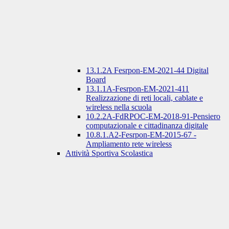
13.1.2A Fesrpon-EM-2021-44 Digital
Board
13.1.1A-Fesrpon-EM-2021-411
Realizzazione di reti locali, cablate e
wireless nella scuola
10.2.2A-FdRPOC-EM-2018-91-Pensiero
computazionale e cittadinanza digitale
10.8.1.A2-Fesrpon-EM-2015-67 -
Ampliamento rete wireless
Attività Sportiva Scolastica