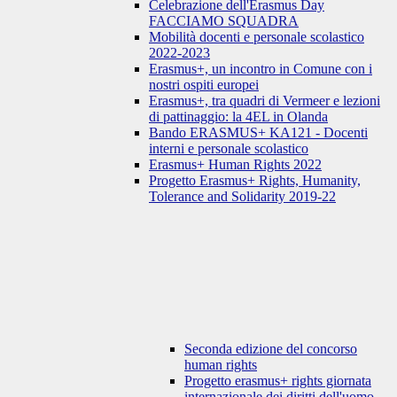
Celebrazione dell'Erasmus Day
FACCIAMO SQUADRA
Mobilità docenti e personale scolastico
2022-2023
Erasmus+, un incontro in Comune con i
nostri ospiti europei
Erasmus+, tra quadri di Vermeer e lezioni
di pattinaggio: la 4EL in Olanda
Bando ERASMUS+ KA121 - Docenti
interni e personale scolastico
Erasmus+ Human Rights 2022
Progetto Erasmus+ Rights, Humanity,
Tolerance and Solidarity 2019-22
Seconda edizione del concorso
human rights
Progetto erasmus+ rights giornata
internazionale dei diritti dell'uomo