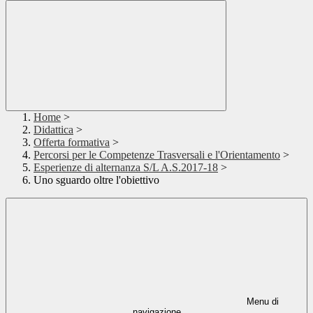
Home
>
Didattica
>
Offerta formativa
>
Percorsi per le Competenze Trasversali e l'Orientamento
>
Esperienze di alternanza S/L A.S.2017-18
>
Uno sguardo oltre l'obiettivo
Menu di
navigazione