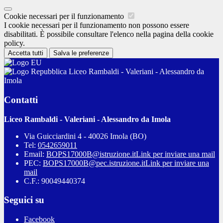
Cookie necessari per il funzionamento
I cookie necessari per il funzionamento non possono essere
disabilitati. È possibile consultare l'elenco nella pagina della cookie
policy.
Accetta tutti
Salva le preferenze
Liceo Rambaldi - Valeriani - Alessandro da
Imola
Contatti
Liceo Rambaldi - Valeriani - Alessandro da Imola
Via Guicciardini 4 - 40026 Imola (BO)
Tel:
0542659011
Email:
BOPS17000B@istruzione.it
Link per inviare una mail
PEC:
BOPS17000B@pec.istruzione.it
Link per inviare una
mail
C.F.: 90049440374
Seguici su
Facebook