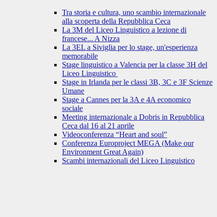
Tra storia e cultura, uno scambio internazionale
alla scoperta della Repubblica Ceca
La 3M del Liceo Linguistico a lezione di
francese... A Nizza
La 3EL a Siviglia per lo stage, un'esperienza
memorabile
Stage linguistico a Valencia per la classe 3H del
Liceo Linguistico
Stage in Irlanda per le classi 3B, 3C e 3F Scienze
Umane
Stage a Cannes per la 3A e 4A economico
sociale
Meeting internazionale a Dobris in Repubblica
Ceca dal 16 al 21 aprile
Videoconferenza “Heart and soul”
Conferenza Europroject MEGA (Make our
Environment Great Again)
Scambi internazionali del Liceo Linguistico