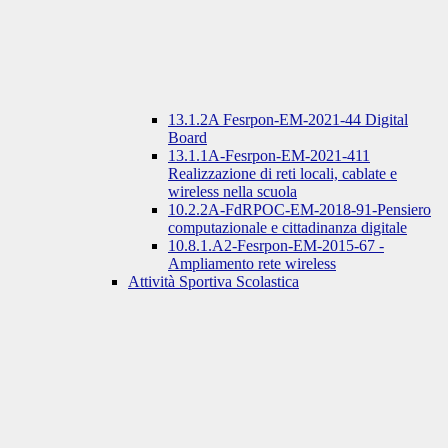
13.1.2A Fesrpon-EM-2021-44 Digital
Board
13.1.1A-Fesrpon-EM-2021-411
Realizzazione di reti locali, cablate e
wireless nella scuola
10.2.2A-FdRPOC-EM-2018-91-Pensiero
computazionale e cittadinanza digitale
10.8.1.A2-Fesrpon-EM-2015-67 -
Ampliamento rete wireless
Attività Sportiva Scolastica