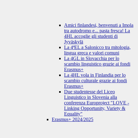
Amici finlandesi, benvenuti a Imola
tra autodromo e... pasta fresca! La
4HL accoglie gli studenti di
Jyväskylä
La 4ªEL a Salonicco tra mitologia,
lingua greca e valori comuni
La 4GL in Slovacchia per lo
scambio linguistico grazie ai fondi
Erasmus+
La 4HL vola in Finlandia per lo
scambio culturale grazie ai fondi
Erasmus+
Due studentesse del Liceo
Linguistico in Slovenia alla
conferenza Europroject "LOVE -
Linking Opportunity, Variety &
Equality"
Erasmus+ 2024/2025