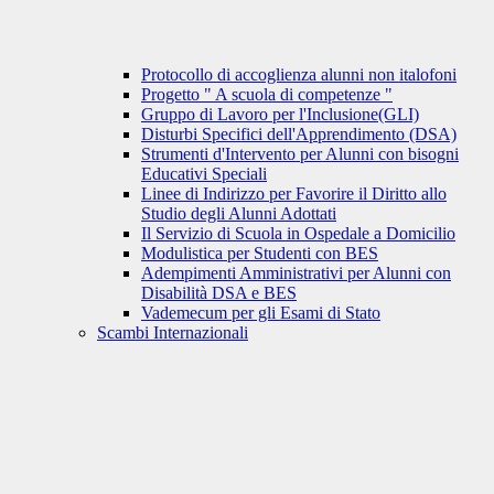
Protocollo di accoglienza alunni non italofoni
Progetto " A scuola di competenze "
Gruppo di Lavoro per l'Inclusione(GLI)
Disturbi Specifici dell'Apprendimento (DSA)
Strumenti d'Intervento per Alunni con bisogni
Educativi Speciali
Linee di Indirizzo per Favorire il Diritto allo
Studio degli Alunni Adottati
Il Servizio di Scuola in Ospedale a Domicilio
Modulistica per Studenti con BES
Adempimenti Amministrativi per Alunni con
Disabilità DSA e BES
Vademecum per gli Esami di Stato
Scambi Internazionali