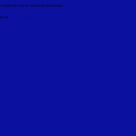
o indicato con le istruzioni necessarie.
ite la
Login Spaggiari