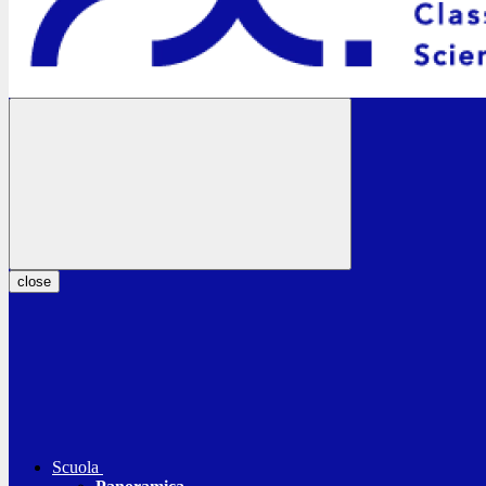
close
Scuola