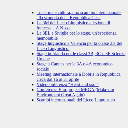
Tra storia e cultura, uno scambio internazionale
alla scoperta della Repubblica Ceca
La 3M del Liceo Linguistico a lezione di
francese... A Nizza
La 3EL a Siviglia per lo stage, un'esperienza
memorabile
Stage linguistico a Valencia per la classe 3H del
Liceo Linguistico
Stage in Irlanda per le classi 3B, 3C e 3F Scienze
Umane
Stage a Cannes per la 3A e 4A economico
sociale
Meeting internazionale a Dobris in Repubblica
Ceca dal 16 al 21 aprile
Videoconferenza “Heart and soul”
Conferenza Europroject MEGA (Make our
Environment Great Again)
Scambi internazionali del Liceo Linguistico