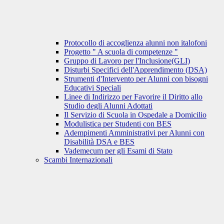
Protocollo di accoglienza alunni non italofoni
Progetto " A scuola di competenze "
Gruppo di Lavoro per l'Inclusione(GLI)
Disturbi Specifici dell'Apprendimento (DSA)
Strumenti d'Intervento per Alunni con bisogni
Educativi Speciali
Linee di Indirizzo per Favorire il Diritto allo
Studio degli Alunni Adottati
Il Servizio di Scuola in Ospedale a Domicilio
Modulistica per Studenti con BES
Adempimenti Amministrativi per Alunni con
Disabilità DSA e BES
Vademecum per gli Esami di Stato
Scambi Internazionali