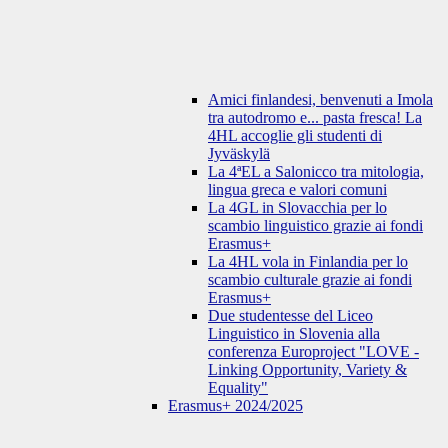
Amici finlandesi, benvenuti a Imola
tra autodromo e... pasta fresca! La
4HL accoglie gli studenti di
Jyväskylä
La 4ªEL a Salonicco tra mitologia,
lingua greca e valori comuni
La 4GL in Slovacchia per lo
scambio linguistico grazie ai fondi
Erasmus+
La 4HL vola in Finlandia per lo
scambio culturale grazie ai fondi
Erasmus+
Due studentesse del Liceo
Linguistico in Slovenia alla
conferenza Europroject "LOVE -
Linking Opportunity, Variety &
Equality"
Erasmus+ 2024/2025