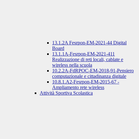
13.1.2A Fesrpon-EM-2021-44 Digital
Board
13.1.1A-Fesrpon-EM-2021-411
Realizzazione di reti locali, cablate e
wireless nella scuola
10.2.2A-FdRPOC-EM-2018-91-Pensiero
computazionale e cittadinanza digitale
10.8.1.A2-Fesrpon-EM-2015-67 -
Ampliamento rete wireless
Attività Sportiva Scolastica