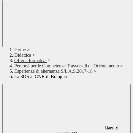
Home
>
Didattica
>
Offerta formativa
>
Percorsi per le Competenze Trasversali e l'Orientamento
>
Esperienze di alternanza S/L A.S.2017-18
>
La 3DS al CNR di Bologna
Menu di
navigazione