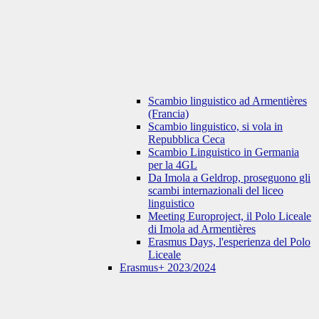
Scambio linguistico ad Armentières
(Francia)
Scambio linguistico, si vola in
Repubblica Ceca
Scambio Linguistico in Germania
per la 4GL
Da Imola a Geldrop, proseguono gli
scambi internazionali del liceo
linguistico
Meeting Europroject, il Polo Liceale
di Imola ad Armentières
Erasmus Days, l'esperienza del Polo
Liceale
Erasmus+ 2023/2024