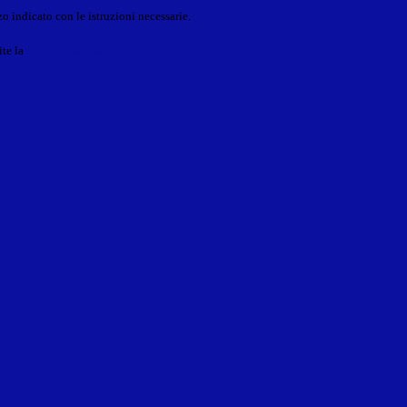
o indicato con le istruzioni necessarie.
ite la
Login Spaggiari