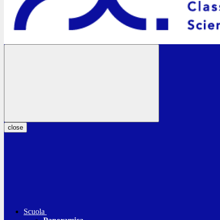
close
Scuola