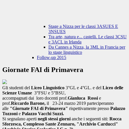
Stage a Nizza per le classi 3ASUES E
3NSUES
Tra arte, natura e... castelli. Le classi 3CSU
e 3ACL in Irlanda
Da Cannes a Nizza, la 3ML in Francia per
lo stage linguistico
Follow-up 2015
Giornate FAI di Primavera
Gli studenti del
Liceo Linguistico
3°GL e 4°GL. e del
Liceo delle
Scienze Umane
3°FSU e 5°BSU,
accompagnati dai loro docenti prof.
Gianluca Rossi
e
prof.
Riccardo Barone,
il 23-24 marzo 2019 parteciperanno
alle
"Giornate FAI di Primavera"
rispettivamente presso
Palazzo
Tozzoni
e
Palazzo Vacchi Suzzi.
Si segnalano aperti
negli stessi giorni
anche i seguenti siti:
Rocca
Sforzesca,
Complesso Sante Zennaro, "Archivio Carducci"