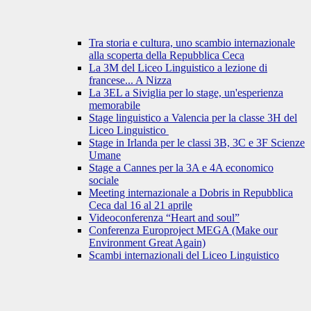
Tra storia e cultura, uno scambio internazionale
alla scoperta della Repubblica Ceca
La 3M del Liceo Linguistico a lezione di
francese... A Nizza
La 3EL a Siviglia per lo stage, un'esperienza
memorabile
Stage linguistico a Valencia per la classe 3H del
Liceo Linguistico
Stage in Irlanda per le classi 3B, 3C e 3F Scienze
Umane
Stage a Cannes per la 3A e 4A economico
sociale
Meeting internazionale a Dobris in Repubblica
Ceca dal 16 al 21 aprile
Videoconferenza “Heart and soul”
Conferenza Europroject MEGA (Make our
Environment Great Again)
Scambi internazionali del Liceo Linguistico