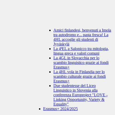
Amici finlandesi, benvenuti a Imola
tra autodromo e... pasta fresca! La
4HL accoglie gli studenti di
Jyväskylä
La 4ªEL a Salonicco tra mitologia,
lingua greca e valori comuni
La 4GL in Slovacchia per lo
scambio linguistico grazie ai fondi
Erasmus+
La 4HL vola in Finlandia per lo
scambio culturale grazie ai fondi
Erasmus+
Due studentesse del Liceo
Linguistico in Slovenia alla
conferenza Europroject "LOVE -
Linking Opportunity, Variety &
Equality"
Erasmus+ 2024/2025