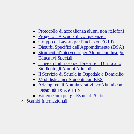
Protocollo di accoglienza alunni non italofoni
Progetto " A scuola di competenze "
Gruppo di Lavoro per l'Inclusione(GLI)
Disturbi Specifici dell'Apprendimento (DSA)
Strumenti d'Intervento per Alunni con bisogni
Educativi Speciali
Linee di Indirizzo per Favorire il Diritto allo
Studio degli Alunni Adottati
Il Servizio di Scuola in Ospedale a Domicilio
Modulistica per Studenti con BES
Adempimenti Amministrativi per Alunni con
Disabilità DSA e BES
Vademecum per gli Esami di Stato
Scambi Internazionali