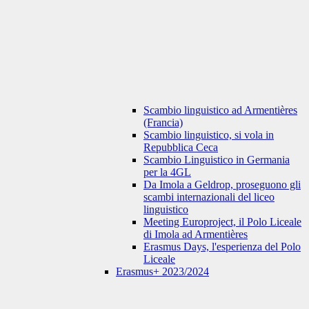
Scambio linguistico ad Armentières
(Francia)
Scambio linguistico, si vola in
Repubblica Ceca
Scambio Linguistico in Germania
per la 4GL
Da Imola a Geldrop, proseguono gli
scambi internazionali del liceo
linguistico
Meeting Europroject, il Polo Liceale
di Imola ad Armentières
Erasmus Days, l'esperienza del Polo
Liceale
Erasmus+ 2023/2024