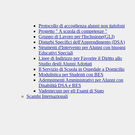
Protocollo di accoglienza alunni non italofoni
Progetto " A scuola di competenze "
Gruppo di Lavoro per l'Inclusione(GLI)
Disturbi Specifici dell'Apprendimento (DSA)
Strumenti d'Intervento per Alunni con bisogni
Educativi Speciali
Linee di Indirizzo per Favorire il Diritto allo
Studio degli Alunni Adottati
Il Servizio di Scuola in Ospedale a Domicilio
Modulistica per Studenti con BES
Adempimenti Amministrativi per Alunni con
Disabilità DSA e BES
Vademecum per gli Esami di Stato
Scambi Internazionali