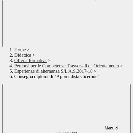
Home
>
Didattica
>
Offerta formativa
>
Percorsi per le Competenze Trasversali e l'Orientamento
>
Esperienze di alternanza S/L A.S.2017-18
>
Consegna diplomi di "Apprendista Cicerone"
Menu di
navigazione