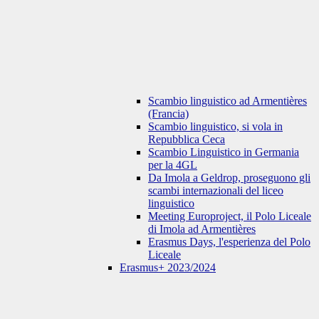
Scambio linguistico ad Armentières
(Francia)
Scambio linguistico, si vola in
Repubblica Ceca
Scambio Linguistico in Germania
per la 4GL
Da Imola a Geldrop, proseguono gli
scambi internazionali del liceo
linguistico
Meeting Europroject, il Polo Liceale
di Imola ad Armentières
Erasmus Days, l'esperienza del Polo
Liceale
Erasmus+ 2023/2024