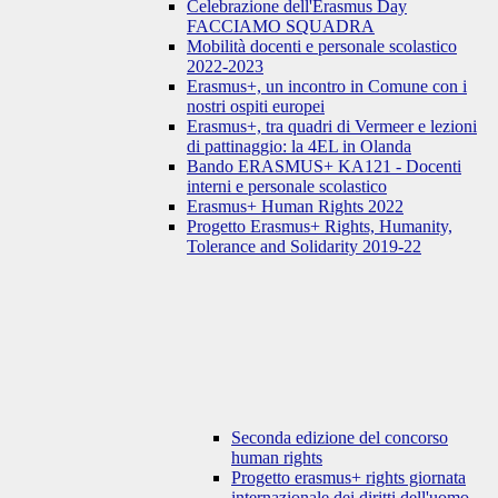
Celebrazione dell'Erasmus Day
FACCIAMO SQUADRA
Mobilità docenti e personale scolastico
2022-2023
Erasmus+, un incontro in Comune con i
nostri ospiti europei
Erasmus+, tra quadri di Vermeer e lezioni
di pattinaggio: la 4EL in Olanda
Bando ERASMUS+ KA121 - Docenti
interni e personale scolastico
Erasmus+ Human Rights 2022
Progetto Erasmus+ Rights, Humanity,
Tolerance and Solidarity 2019-22
Seconda edizione del concorso
human rights
Progetto erasmus+ rights giornata
internazionale dei diritti dell'uomo