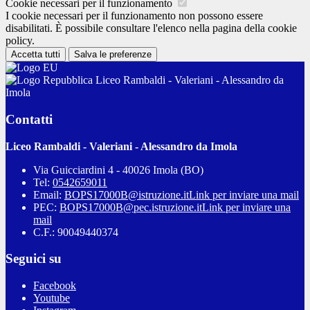
Cookie necessari per il funzionamento
I cookie necessari per il funzionamento non possono essere
disabilitati. È possibile consultare l'elenco nella pagina della cookie
policy.
Accetta tutti
Salva le preferenze
Liceo Rambaldi - Valeriani - Alessandro da
Imola
Contatti
Liceo Rambaldi - Valeriani - Alessandro da Imola
Via Guicciardini 4 - 40026 Imola (BO)
Tel:
0542659011
Email:
BOPS17000B@istruzione.it
Link per inviare una mail
PEC:
BOPS17000B@pec.istruzione.it
Link per inviare una
mail
C.F.: 90049440374
Seguici su
Facebook
Youtube