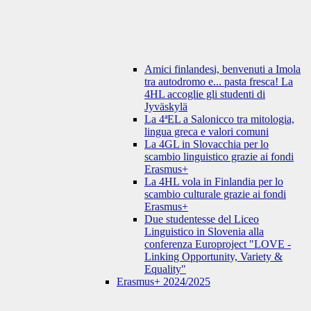
Amici finlandesi, benvenuti a Imola
tra autodromo e... pasta fresca! La
4HL accoglie gli studenti di
Jyväskylä
La 4ªEL a Salonicco tra mitologia,
lingua greca e valori comuni
La 4GL in Slovacchia per lo
scambio linguistico grazie ai fondi
Erasmus+
La 4HL vola in Finlandia per lo
scambio culturale grazie ai fondi
Erasmus+
Due studentesse del Liceo
Linguistico in Slovenia alla
conferenza Europroject "LOVE -
Linking Opportunity, Variety &
Equality"
Erasmus+ 2024/2025