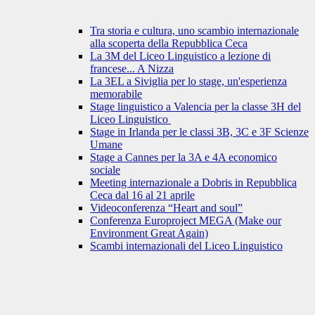
Tra storia e cultura, uno scambio internazionale
alla scoperta della Repubblica Ceca
La 3M del Liceo Linguistico a lezione di
francese... A Nizza
La 3EL a Siviglia per lo stage, un'esperienza
memorabile
Stage linguistico a Valencia per la classe 3H del
Liceo Linguistico
Stage in Irlanda per le classi 3B, 3C e 3F Scienze
Umane
Stage a Cannes per la 3A e 4A economico
sociale
Meeting internazionale a Dobris in Repubblica
Ceca dal 16 al 21 aprile
Videoconferenza “Heart and soul”
Conferenza Europroject MEGA (Make our
Environment Great Again)
Scambi internazionali del Liceo Linguistico