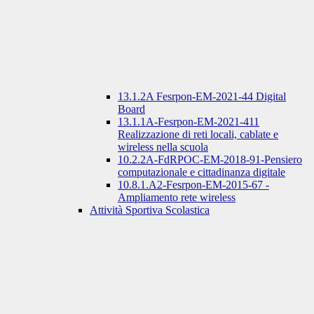
13.1.2A Fesrpon-EM-2021-44 Digital
Board
13.1.1A-Fesrpon-EM-2021-411
Realizzazione di reti locali, cablate e
wireless nella scuola
10.2.2A-FdRPOC-EM-2018-91-Pensiero
computazionale e cittadinanza digitale
10.8.1.A2-Fesrpon-EM-2015-67 -
Ampliamento rete wireless
Attività Sportiva Scolastica