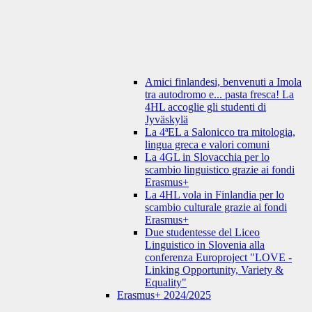
Amici finlandesi, benvenuti a Imola
tra autodromo e... pasta fresca! La
4HL accoglie gli studenti di
Jyväskylä
La 4ªEL a Salonicco tra mitologia,
lingua greca e valori comuni
La 4GL in Slovacchia per lo
scambio linguistico grazie ai fondi
Erasmus+
La 4HL vola in Finlandia per lo
scambio culturale grazie ai fondi
Erasmus+
Due studentesse del Liceo
Linguistico in Slovenia alla
conferenza Europroject "LOVE -
Linking Opportunity, Variety &
Equality"
Erasmus+ 2024/2025