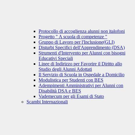
Protocollo di accoglienza alunni non italofoni
Progetto " A scuola di competenze "
Gruppo di Lavoro per l'Inclusione(GLI)
Disturbi Specifici dell'Apprendimento (DSA)
Strumenti d'Intervento per Alunni con bisogni
Educativi Speciali
Linee di Indirizzo per Favorire il Diritto allo
Studio degli Alunni Adottati
Il Servizio di Scuola in Ospedale a Domicilio
Modulistica per Studenti con BES
Adempimenti Amministrativi per Alunni con
Disabilità DSA e BES
Vademecum per gli Esami di Stato
Scambi Internazionali