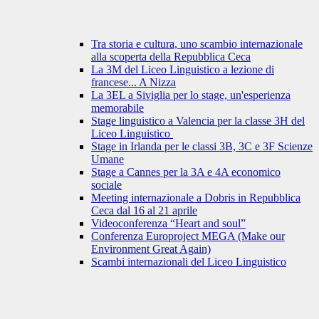
Tra storia e cultura, uno scambio internazionale
alla scoperta della Repubblica Ceca
La 3M del Liceo Linguistico a lezione di
francese... A Nizza
La 3EL a Siviglia per lo stage, un'esperienza
memorabile
Stage linguistico a Valencia per la classe 3H del
Liceo Linguistico
Stage in Irlanda per le classi 3B, 3C e 3F Scienze
Umane
Stage a Cannes per la 3A e 4A economico
sociale
Meeting internazionale a Dobris in Repubblica
Ceca dal 16 al 21 aprile
Videoconferenza “Heart and soul”
Conferenza Europroject MEGA (Make our
Environment Great Again)
Scambi internazionali del Liceo Linguistico