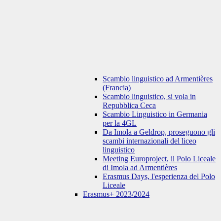
Scambio linguistico ad Armentières
(Francia)
Scambio linguistico, si vola in
Repubblica Ceca
Scambio Linguistico in Germania
per la 4GL
Da Imola a Geldrop, proseguono gli
scambi internazionali del liceo
linguistico
Meeting Europroject, il Polo Liceale
di Imola ad Armentières
Erasmus Days, l'esperienza del Polo
Liceale
Erasmus+ 2023/2024