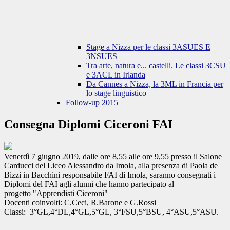
Stage a Nizza per le classi 3ASUES E
3NSUES
Tra arte, natura e... castelli. Le classi 3CSU
e 3ACL in Irlanda
Da Cannes a Nizza, la 3ML in Francia per
lo stage linguistico
Follow-up 2015
Consegna Diplomi Ciceroni FAI
Venerdì 7 giugno 2019, dalle ore 8,55 alle ore 9,55 presso il Salone
Carducci del Liceo Alessandro da Imola, alla presenza di Paola de
Bizzi in Bacchini responsabile FAI di Imola, saranno consegnati i
Diplomi del FAI agli alunni che hanno partecipato al
progetto "Apprendisti Ciceroni"
Docenti coinvolti: C.
Ceci
, R.Barone e G.Rossi
Classi: 3°GL,4°DL,4°GL,5°GL, 3°FSU,5°BSU, 4°ASU,5°ASU.