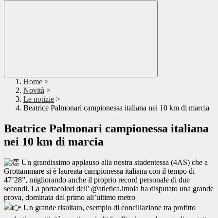
Home
>
Novità
>
Le notizie
>
Beatrice Palmonari campionessa italiana nei 10 km di marcia
Beatrice Palmonari campionessa italiana
nei 10 km di marcia
Un grandissimo applauso alla nostra studentessa (4AS) che a
Grottammare si è laureata campionessa i
taliana con il tempo di
47’28”, migliorando anche il proprio record personale di due
secondi. La portacolori dell' @atletica.imola ha disputato una grande
prova, dominata dal primo all’ultimo metro
Un grande risultato, esempio di conciliazione tra profitto