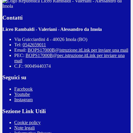
Liceo Rambaldi - Valeriani - Alessandro da
Imola
Contatti
Liceo Rambaldi - Valeriani - Alessandro da Imola
Via Guicciardini 4 - 40026 Imola (BO)
Tel:
0542659011
Email:
BOPS17000B@istruzione.it
Link per inviare una mail
PEC:
BOPS17000B@pec.istruzione.it
Link per inviare una
mail
C.F.: 90049440374
Seguici su
Facebook
Youtube
Instagram
Sezione Link Utili
Cookie policy
Note legali