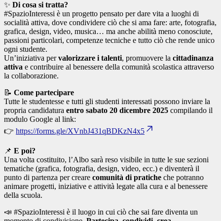
✨
Di cosa si tratta?
#SpazioInteressi è un progetto pensato per dare vita a luoghi di
socialità attiva, dove condividere ciò che si ama fare: arte, fotografia,
grafica, design, video, musica… ma anche abilità meno conosciute,
passioni particolari, competenze tecniche e tutto ciò che rende unico
ogni studente.
Un’iniziativa per
valorizzare i talenti
, promuovere la
cittadinanza
attiva
e contribuire al benessere della comunità scolastica attraverso
la collaborazione.
📝
Come partecipare
Tutte le studentesse e tutti gli studenti interessati possono inviare la
propria candidatura
entro sabato 20 dicembre 2025
compilando il
modulo Google al link:
👉
https://forms.gle/XVnbJ431qBDKzN4x5
📌
E poi?
Una volta costituito, l’Albo sarà reso visibile in tutte le sue sezioni
tematiche (grafica, fotografia, design, video, ecc.) e diventerà il
punto di partenza per creare
comunità di pratiche
che potranno
animare progetti, iniziative e attività legate alla cura e al benessere
della scuola.
📣 #SpazioInteressi è il luogo in cui ciò che sai fare diventa un
momento di condivisione.
Partecipa, condividi, crea.