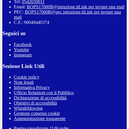
Tel:
0542659011
Email:
BOPS17000B@istruzione.it
Link per inviare una mail
PEC:
BOPS17000B@pec.istruzione.it
Link per inviare una
mail
C.F.: 90049440374
Seguici su
Facebook
Youtube
Instagram
Sezione Link Utili
Cookie policy
Note legali
Informativa Privacy
Ufficio Relazioni con il Pubblico
Dichiarazione di accessibilità
Obiettivi di accessibilità
Whistleblowing
Gestione consensi cookie
Amministrazione trasparente
Pagina visualizzata
1146
volte