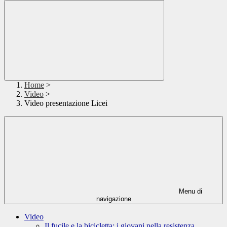
Home
>
Video
>
Video presentazione Licei
Menu di
navigazione
Video
Il fucile e la bicicletta: i giovani nella resistenza