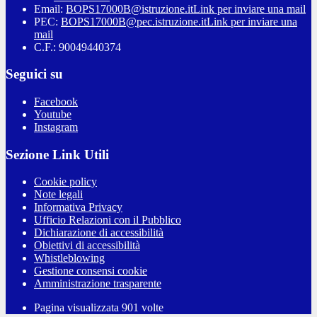
Email:
BOPS17000B@istruzione.it
Link per inviare una mail
PEC:
BOPS17000B@pec.istruzione.it
Link per inviare una
mail
C.F.: 90049440374
Seguici su
Facebook
Youtube
Instagram
Sezione Link Utili
Cookie policy
Note legali
Informativa Privacy
Ufficio Relazioni con il Pubblico
Dichiarazione di accessibilità
Obiettivi di accessibilità
Whistleblowing
Gestione consensi cookie
Amministrazione trasparente
Pagina visualizzata
901
volte