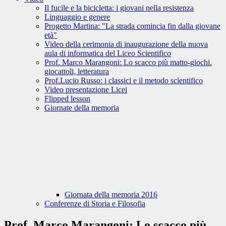
Il fucile e la bicicletta: i giovani nella resistenza
Linguaggio e genere
Progetto Martina: "La strada comincia fin dalla giovane
età"
Video della cerimonia di inaugurazione della nuova
aula di informatica del Liceo Scientifico
Prof. Marco Marangoni: Lo scacco più matto-giochi.
giocattoli, letteratura
Prof.Lucio Russo: i classici e il metodo scientifico
Video presentazione Licei
Flipped lesson
Giornate della memoria
Giornata della memoria 2016
Conferenze di Storia e Filosofia
Prof. Marco Marangoni: Lo scacco più