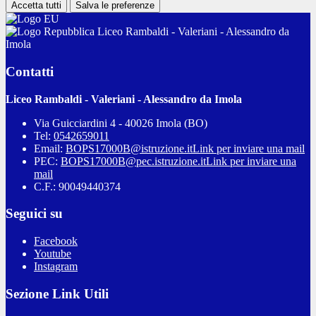
Accetta tutti
Salva le preferenze
Liceo Rambaldi - Valeriani - Alessandro da
Imola
Contatti
Liceo Rambaldi - Valeriani - Alessandro da Imola
Via Guicciardini 4 - 40026 Imola (BO)
Tel:
0542659011
Email:
BOPS17000B@istruzione.it
Link per inviare una mail
PEC:
BOPS17000B@pec.istruzione.it
Link per inviare una
mail
C.F.: 90049440374
Seguici su
Facebook
Youtube
Instagram
Sezione Link Utili