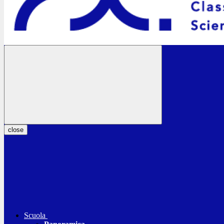
close
Scuola