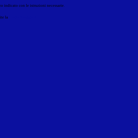
o indicato con le istruzioni necessarie.
ite la
Login Spaggiari