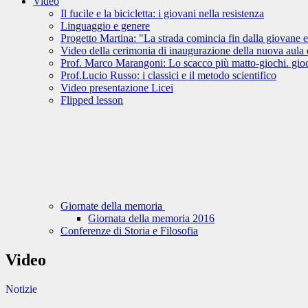
Video
Il fucile e la bicicletta: i giovani nella resistenza
Linguaggio e genere
Progetto Martina: "La strada comincia fin dalla giovane e
Video della cerimonia di inaugurazione della nuova aula d
Prof. Marco Marangoni: Lo scacco più matto-giochi. giocat
Prof.Lucio Russo: i classici e il metodo scientifico
Video presentazione Licei
Flipped lesson
Giornate della memoria
Giornata della memoria 2016
Conferenze di Storia e Filosofia
Video
Notizie