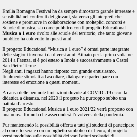
Emilia Romagna Festival ha da
sempre dimostrat
o grande interesse e
sensibilità nei confronti dei giovani, sia verso gli interpreti che
sostiene e promuove in collaborazione con molteplici concorsi e
Scuole di musica, sia come pubblico con il progetto Educational
Musica a 1 euro
rivolto alle scuole del territorio, che tanto giovane
pubblico ha coinvolto in questi anni.
Il progetto Educational “Musica a 1 euro” è ormai parte integrante
delle stagioni invernali da diversi anni. Attuato per la prima volta nel
2014 a Faenza, si è poi esteso a Imola e successivamente a Castel
San Pietro Terme.
Negli anni i ragazzi hanno risposto con grande entusiasmo,
finalmente stimolati ad ascoltare, dialogare e partecipare con
interesse ed emozione a questi momenti.
A causa delle ben note limitazioni dovute al COVID -19 e con la
didattica a distanza, nel 2020 il progetto ha purtroppo subito una
battuta d’arresto.
Il progetto Educational Musica a 1 euro 2021/22
verrà proposto con
una nuova formula che asseconderà l’evolversi della pandemia.
Pur mantenendo la possibilità offerta a tutti gli studenti di partecipare
al concerto serale con un biglietto simbolico di 1 euro, il progetto
verrà modulato sulle possibilità dei vari Istituti scolastici di