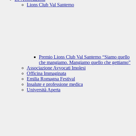
Lions Club Val Santerno
Premio Lions Club Val Santerno “Siamo quello
che mangiamo. Mangiamo quello che gettiamo”
Associazione Avvocati Imolesi
Officina Immaginata
Emilia Romagna Festival
Insalute e professione medica
Università Aperta