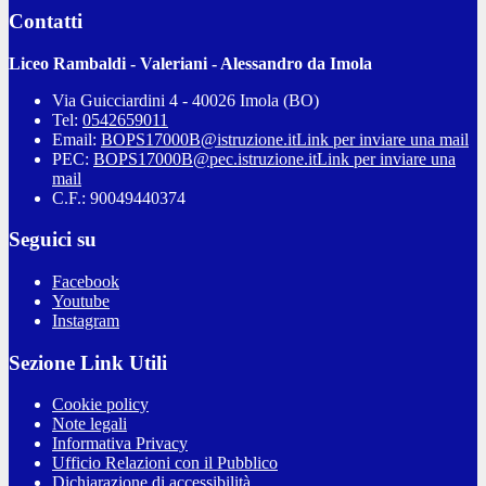
Contatti
Liceo Rambaldi - Valeriani - Alessandro da Imola
Via Guicciardini 4 - 40026 Imola (BO)
Tel:
0542659011
Email:
BOPS17000B@istruzione.it
Link per inviare una mail
PEC:
BOPS17000B@pec.istruzione.it
Link per inviare una
mail
C.F.: 90049440374
Seguici su
Facebook
Youtube
Instagram
Sezione Link Utili
Cookie policy
Note legali
Informativa Privacy
Ufficio Relazioni con il Pubblico
Dichiarazione di accessibilità