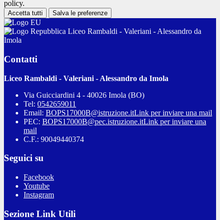
policy.
Accetta tutti
Salva le preferenze
Liceo Rambaldi - Valeriani - Alessandro da
Imola
Contatti
Liceo Rambaldi - Valeriani - Alessandro da Imola
Via Guicciardini 4 - 40026 Imola (BO)
Tel:
0542659011
Email:
BOPS17000B@istruzione.it
Link per inviare una mail
PEC:
BOPS17000B@pec.istruzione.it
Link per inviare una
mail
C.F.: 90049440374
Seguici su
Facebook
Youtube
Instagram
Sezione Link Utili