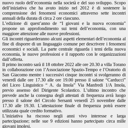
nuovo ruolo dell’economia nella società e del suo sviluppo. Scopo
dell’iniziativa che ha avuto inizio nel 2012 è di sostenere la
comprensione dei fenomeni economici attraverso sette incontri
annuali della durata di circa 2 ore ciascuno.
L’edizione di quest’anno de “I giovani e la nuova economia”
propone un approfondimento sui temi dell’economia, con una
maggiore attenzione alle nuove professioni.
Gli incontri riguarderanno alcuni aspetti elementari dell’economia al
fine di disporre di un linguaggio comune per descrivere i fenomeni
economici e sociali. La parte centrale riguarda i temi della nuova
economia, le nuove professioni e il rapporto con le organizzazioni
dall’offerta.
Il primo incontro sarà il 18 ottobre 2022 alle ore 20.30 a villa Torano
in collaborazione con l’Associazione Spazio-Tempo e l’Oratorio di
San Giacomo mentre i successivi cinque incontri si svolgeranno di
venerdì dalle ore 17.30 alle ore 19.00 presso il salone “Carducci”
del Liceo Linguistico “ A. da Imola” Via Manfredi 1/A Imola,
previo assenso del Dirigente Scolastico. L’ultimo incontro che
prevede anche la consegna degli attestati di frequenza avrà luogo
presso il salone del Circolo Sersanti venerdì 25 novembre dalle
17.30 alle 19.30. L’attestazione finale di frequenza potrà essere
utilizzata quale credito formativo.
L’iniziativa ha riscosso negli anni vivo interesse e larga
partecipazione; nelle sue 9 edizioni hanno partecipato circa mille
giovani imolesi.