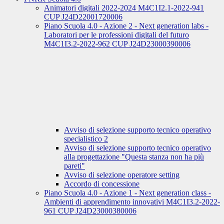
Animatori digitali 2022-2024 M4C1I2.1-2022-941
CUP J24D22001720006
Piano Scuola 4.0 - Azione 2 - Next generation labs -
Laboratori per le professioni digitali del futuro
M4C1I3.2-2022-962 CUP J24D23000390006
Avviso di selezione supporto tecnico operativo
specialistico 2
Avviso di selezione supporto tecnico operativo
alla progettazione "Questa stanza non ha più
pareti"
Avviso di selezione operatore setting
Accordo di concessione
Piano Scuola 4.0 - Azione 1 - Next generation class -
Ambienti di apprendimento innovativi M4C1I3.2-2022-
961 CUP J24D23000380006