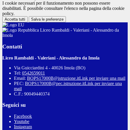
I cookie necessari per il funzionamento non possono essere
disabilitati. È possibile consultare l'elenco nella pagina della cookie
policy.
Accetta tutti
Salva le preferenze
Liceo Rambaldi - Valeriani - Alessandro da
Imola
Contatti
Liceo Rambaldi - Valeriani - Alessandro da Imola
Via Guicciardini 4 - 40026 Imola (BO)
Tel:
0542659011
Email:
BOPS17000B@istruzione.it
Link per inviare una mail
PEC:
BOPS17000B@pec.istruzione.it
Link per inviare una
mail
C.F.: 90049440374
Seguici su
Facebook
Youtube
Instagram