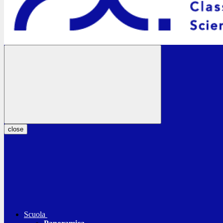
close
Scuola