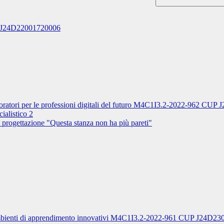
P J24D22001720006
aboratori per le professioni digitali del futuro M4C1I3.2-2022-962 C
ialistico 2
a progettazione "Questa stanza non ha più pareti"
- Ambienti di apprendimento innovativi M4C1I3.2-2022-961 CUP J24D