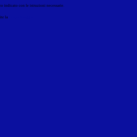
o indicato con le istruzioni necessarie.
ite la
Login Spaggiari