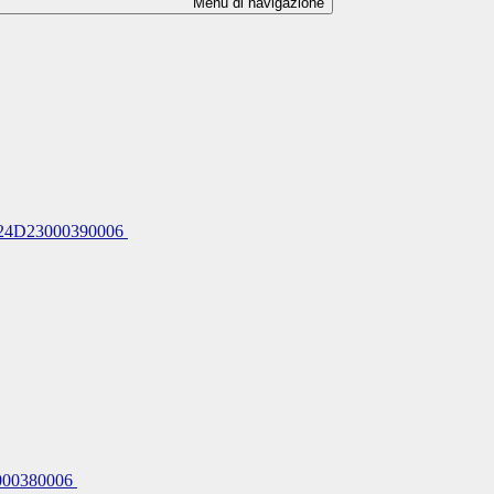
Menu di navigazione
UP J24D23000390006
23000380006