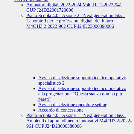
Animatori digitali 2022-2024 M4C1I2.1-2022-941
CUP J24D22001720006
Piano Scuola 4.0 - Azione 2 - Next generation labs -
Laboratori per le professioni digitali del futuro
M4C1I3.2-2022-962 CUP J24D23000390006
Avviso di selezione supporto tecnico operativo
specialistico 2
Avviso di selezione supporto tecnico operativo
alla progettazione "Questa stanza non ha più
pareti"
Avviso di selezione operatore setting
Accordo di concessione
Piano Scuola 4.0 - Azione 1 - Next generation class -
Ambienti di apprendimento innovativi M4C1I3.2-2022-
961 CUP J24D23000380006