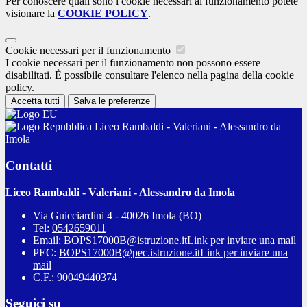
Per conoscere quali sono i cookie necessari al funzionamento potete
visionare la
COOKIE POLICY
.
Cookie necessari per il funzionamento
I cookie necessari per il funzionamento non possono essere
disabilitati. È possibile consultare l'elenco nella pagina della cookie
policy.
Accetta tutti
Salva le preferenze
Liceo Rambaldi - Valeriani - Alessandro da
Imola
Contatti
Liceo Rambaldi - Valeriani - Alessandro da Imola
Via Guicciardini 4 - 40026 Imola (BO)
Tel:
0542659011
Email:
BOPS17000B@istruzione.it
Link per inviare una mail
PEC:
BOPS17000B@pec.istruzione.it
Link per inviare una
mail
C.F.: 90049440374
Seguici su