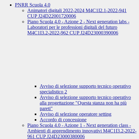
PNRR Scuola 4.0
Animatori digitali 2022-2024 M4C1I2.1-2022-941
CUP J24D22001720006
Piano Scuola 4.0 - Azione 2 - Next generation labs -
Laboratori per le professioni digitali del futuro
M4C1I3.2-2022-962 CUP J24D23000390006
Avviso di selezione supporto tecnico operativo
specialistico 2
Avviso di selezione supporto tecnico operativo
alla progettazione "Questa stanza non ha più
pareti"
Avviso di selezione operatore setting
Accordo di concessione
Piano Scuola 4.0 - Azione 1 - Next generation class -
Ambienti di apprendimento innovativi M4C1I3.2-2022-
961 CUP J24D23000380006