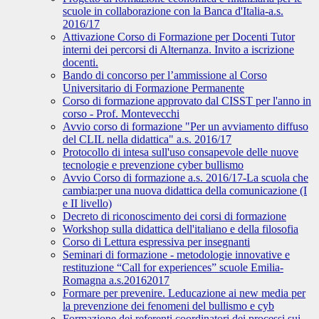
scuole in collaborazione con la Banca d'Italia-a.s.
2016/17
Attivazione Corso di Formazione per Docenti Tutor
interni dei percorsi di Alternanza. Invito a iscrizione
docenti.
Bando di concorso per l’ammissione al Corso
Universitario di Formazione Permanente
Corso di formazione approvato dal CISST per l'anno in
corso - Prof. Montevecchi
Avvio corso di formazione "Per un avviamento diffuso
del CLIL nella didattica" a.s. 2016/17
Protocollo di intesa sull'uso consapevole delle nuove
tecnologie e prevenzione cyber bullismo
Avvio Corso di formazione a.s. 2016/17-La scuola che
cambia:per una nuova didattica della comunicazione (I
e II livello)
Decreto di riconoscimento dei corsi di formazione
Workshop sulla didattica dell'italiano e della filosofia
Corso di Lettura espressiva per insegnanti
Seminari di formazione - metodologie innovative e
restituzione “Call for experiences” scuole Emilia-
Romagna a.s.20162017
Formare per prevenire. Leducazione ai new media per
la prevenzione dei fenomeni del bullismo e cyb
Formazione dei referenti coordinatori dei processi sui