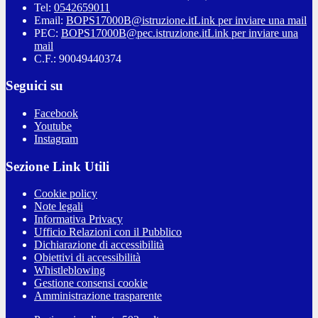
Tel:
0542659011
Email:
BOPS17000B@istruzione.it
Link per inviare una mail
PEC:
BOPS17000B@pec.istruzione.it
Link per inviare una
mail
C.F.: 90049440374
Seguici su
Facebook
Youtube
Instagram
Sezione Link Utili
Cookie policy
Note legali
Informativa Privacy
Ufficio Relazioni con il Pubblico
Dichiarazione di accessibilità
Obiettivi di accessibilità
Whistleblowing
Gestione consensi cookie
Amministrazione trasparente