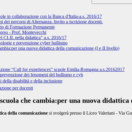
ole in collaborazione con la Banca d'Italia-a.s. 2016/17
 dei percorsi di Alternanza. Invito a iscrizione docenti.
rio di Formazione Permanente
orso - Prof. Montevecchi
l CLIL nella didattica" a.s. 2016/17
cnologie e prevenzione cyber bullismo
bia:per una nuova didattica della comunicazione (I e II livello)
tuzione “Call for experiences” scuole Emilia-Romagna a.s.20162017
 prevenzione dei fenomeni del bullismo e cyb
della disabilità e della inclusione
mazione per docenti
scuola che cambia:per una nuova didattica de
tica della comunicazione
si svolgerà presso il Liceo Valeriani - Via Gu