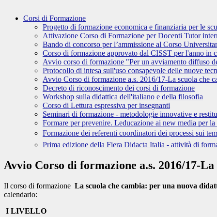
Corsi di Formazione
Progetto di formazione economica e finanziaria per le scu
Attivazione Corso di Formazione per Docenti Tutor interni
Bando di concorso per l’ammissione al Corso Universita
Corso di formazione approvato dal CISST per l'anno in c
Avvio corso di formazione "Per un avviamento diffuso de
Protocollo di intesa sull'uso consapevole delle nuove te
Avvio Corso di formazione a.s. 2016/17-La scuola che cam
Decreto di riconoscimento dei corsi di formazione
Workshop sulla didattica dell'italiano e della filosofia
Corso di Lettura espressiva per insegnanti
Seminari di formazione - metodologie innovative e resti
Formare per prevenire. Leducazione ai new media per la
Formazione dei referenti coordinatori dei processi sui temi 
Prima edizione della Fiera Didacta Italia - attività di for
Avvio Corso di formazione a.s. 2016/17-La 
Il corso di formazione
La scuola che cambia: per una nuova didat
calendario:
I LIVELLO