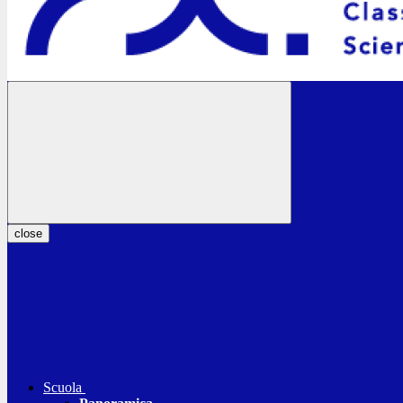
close
Scuola