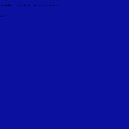
o indicato con le istruzioni necessarie.
ite la
Login Spaggiari