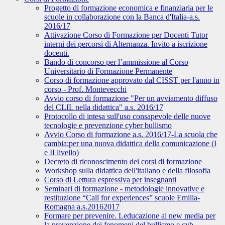
Progetto di formazione economica e finanziaria per le
scuole in collaborazione con la Banca d'Italia-a.s.
2016/17
Attivazione Corso di Formazione per Docenti Tutor
interni dei percorsi di Alternanza. Invito a iscrizione
docenti.
Bando di concorso per l’ammissione al Corso
Universitario di Formazione Permanente
Corso di formazione approvato dal CISST per l'anno in
corso - Prof. Montevecchi
Avvio corso di formazione "Per un avviamento diffuso
del CLIL nella didattica" a.s. 2016/17
Protocollo di intesa sull'uso consapevole delle nuove
tecnologie e prevenzione cyber bullismo
Avvio Corso di formazione a.s. 2016/17-La scuola che
cambia:per una nuova didattica della comunicazione (I
e II livello)
Decreto di riconoscimento dei corsi di formazione
Workshop sulla didattica dell'italiano e della filosofia
Corso di Lettura espressiva per insegnanti
Seminari di formazione - metodologie innovative e
restituzione “Call for experiences” scuole Emilia-
Romagna a.s.20162017
Formare per prevenire. Leducazione ai new media per
la prevenzione dei fenomeni del bullismo e cyb