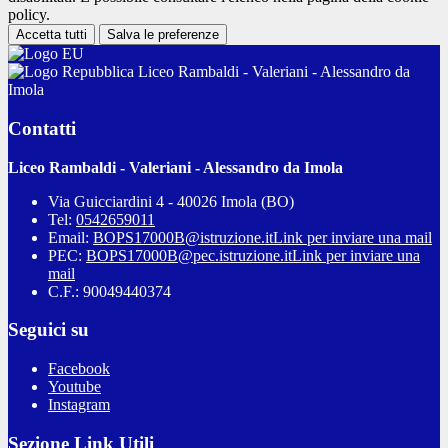
policy.
Accetta tutti
Salva le preferenze
Liceo Rambaldi - Valeriani - Alessandro da
Imola
Contatti
Liceo Rambaldi - Valeriani - Alessandro da Imola
Via Guicciardini 4 - 40026 Imola (BO)
Tel:
0542659011
Email:
BOPS17000B@istruzione.it
Link per inviare una mail
PEC:
BOPS17000B@pec.istruzione.it
Link per inviare una
mail
C.F.: 90049440374
Seguici su
Facebook
Youtube
Instagram
Sezione Link Utili