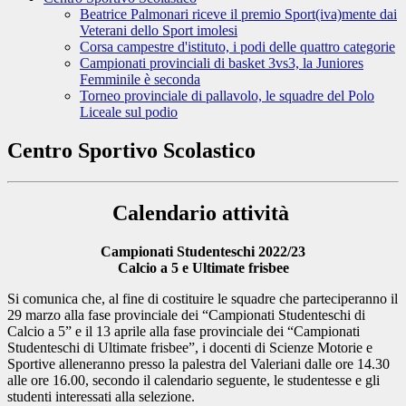
Beatrice Palmonari riceve il premio Sport(iva)mente dai
Veterani dello Sport imolesi
Corsa campestre d'istituto, i podi delle quattro categorie
Campionati provinciali di basket 3vs3, la Juniores
Femminile è seconda
Torneo provinciale di pallavolo, le squadre del Polo
Liceale sul podio
Centro Sportivo Scolastico
Calendario attività
Campionati Studenteschi 2022/23
Calcio a 5 e Ultimate frisbee
Si comunica che, al fine di costituire le squadre che parteciperanno il
29 marzo alla fase provinciale dei “Campionati Studenteschi di
Calcio a 5” e il 13 aprile alla fase provinciale dei “Campionati
Studenteschi di Ultimate frisbee”, i docenti di Scienze Motorie e
Sportive alleneranno presso la palestra del Valeriani dalle ore 14.30
alle ore 16.00, secondo il calendario seguente, le studentesse e gli
studenti interessati alla selezione.