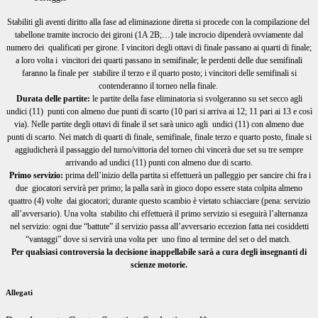
Stabiliti gli aventi diritto alla fase ad eliminazione diretta si procede con la compilazione del
tabellone tramite incrocio dei gironi (1A 2B;…) tale incrocio dipenderà ovviamente dal
numero dei qualificati per girone. I vincitori degli ottavi di finale passano ai quarti di finale;
a loro volta i vincitori dei quarti passano in semifinale; le perdenti delle due semifinali
faranno la finale per stabilire il terzo e il quarto posto; i vincitori delle semifinali si
contenderanno il torneo nella finale.
Durata delle partite:
le partite della fase eliminatoria si svolgeranno su set secco agli
undici (11) punti con almeno due punti di scarto (10 pari si arriva ai 12; 11 pari ai 13 e così
via). Nelle partite degli ottavi di finale il set sarà unico agli undici (11) con almeno due
punti di scarto. Nei match di quarti di finale, semifinale, finale terzo e quarto posto, finale si
aggiudicherà il passaggio del turno/vittoria del torneo chi vincerà due set su tre sempre
arrivando ad undici (11) punti con almeno due di scarto.
Primo servizio:
prima dell’inizio della partita si effettuerà un palleggio per sancire chi fra i
due giocatori servirà per primo; la palla sarà in gioco dopo essere stata colpita almeno
quattro (4) volte dai giocatori; durante questo scambio è vietato schiacciare (pena: servizio
all’avversario). Una volta stabilito chi effettuerà il primo servizio si eseguirà l’alternanza
nel servizio: ogni due “battute” il servizio passa all’avversario eccezion fatta nei cosiddetti
“vantaggi” dove si servirà una volta per uno fino al termine del set o del match.
Per qualsiasi controversia la decisione inappellabile sarà a cura degli insegnanti di
scienze motorie.
Allegati