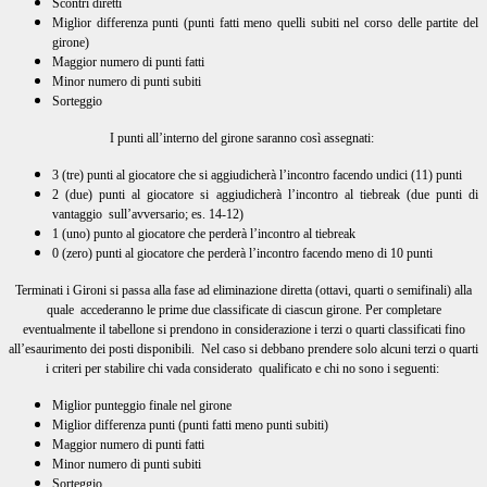
Scontri diretti
Miglior differenza punti (punti fatti meno quelli subiti nel corso delle partite del
girone)
Maggior numero di punti fatti
Minor numero di punti subiti
Sorteggio
I punti all’interno del girone saranno così assegnati:
3 (tre) punti al giocatore che si aggiudicherà l’incontro facendo undici (11) punti
2 (due) punti al giocatore si aggiudicherà l’incontro al tiebreak (due punti di
vantaggio sull’avversario; es. 14-12)
1 (uno) punto al giocatore che perderà l’incontro al tiebreak
0 (zero) punti al giocatore che perderà l’incontro facendo meno di 10 punti
Terminati i Gironi si passa alla fase ad eliminazione diretta (ottavi, quarti o semifinali) alla
quale accederanno le prime due classificate di ciascun girone. Per completare
eventualmente il tabellone si prendono in considerazione i terzi o quarti classificati fino
all’esaurimento dei posti disponibili. Nel caso si debbano prendere solo alcuni terzi o quarti
i criteri per stabilire chi vada considerato qualificato e chi no sono i seguenti:
Miglior punteggio finale nel girone
Miglior differenza punti (punti fatti meno punti subiti)
Maggior numero di punti fatti
Minor numero di punti subiti
Sorteggio