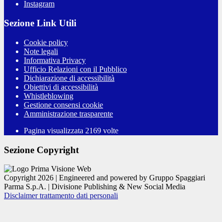
Instagram
Sezione Link Utili
Cookie policy
Note legali
Informativa Privacy
Ufficio Relazioni con il Pubblico
Dichiarazione di accessibilità
Obiettivi di accessibilità
Whistleblowing
Gestione consensi cookie
Amministrazione trasparente
Pagina visualizzata
2169
volte
Sezione Copyright
Copyright 2026 | Engineered and powered by Gruppo Spaggiari
Parma S.p.A. | Divisione Publishing & New Social Media
Disclaimer trattamento dati personali