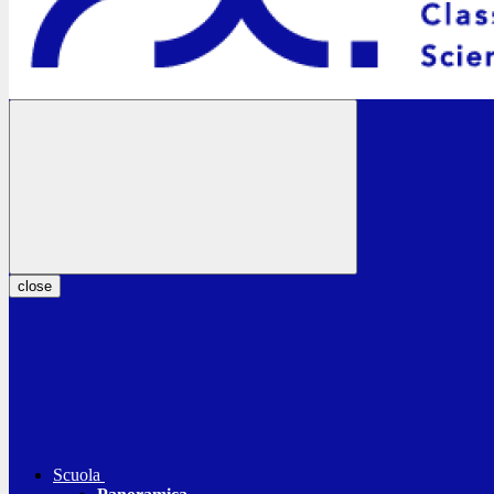
close
Scuola