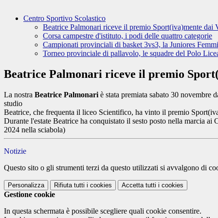
Centro Sportivo Scolastico
Beatrice Palmonari riceve il premio Sport(iva)mente dai V
Corsa campestre d'istituto, i podi delle quattro categorie
Campionati provinciali di basket 3vs3, la Juniores Femmi
Torneo provinciale di pallavolo, le squadre del Polo Lice
Beatrice Palmonari riceve il premio Sport(
La nostra
Beatrice Palmonari
è stata premiata sabato 30 novembre dal
studio
Beatrice, che frequenta il liceo Scientifico, ha vinto il premio Sport(i
Durante l'estate Beatrice ha conquistato il sesto posto nella marcia ai
C
2024 nella sciabola)
Notizie
Questo sito o gli strumenti terzi da questo utilizzati si avvalgono di coo
Personalizza
Rifiuta tutti
i cookies
Accetta tutti
i cookies
Gestione cookie
In questa schermata è possibile scegliere quali cookie consentire.