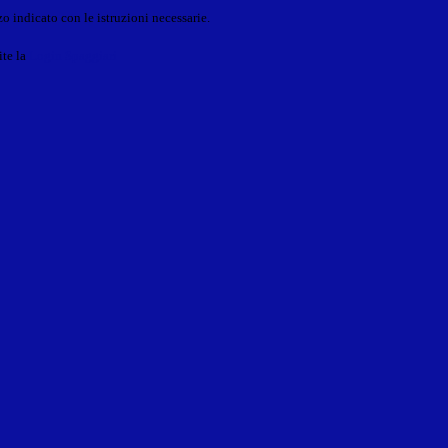
o indicato con le istruzioni necessarie.
ite la
Login Spaggiari