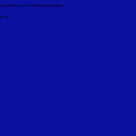
o indicato con le istruzioni necessarie.
ite la
Login Spaggiari