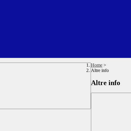
Home
>
Altre info
Altre info