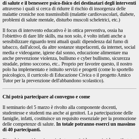
di salute e il benessere psico-fisico dei destinatari degli interventi
attraverso i quali si cerca di ridurre il rischio di insorgenza delle
malattie croniche non trasmissibili (malattie cardiovascolari, diabete,
problemi di salute mentale, disturbo muscoli scheletrici, etc.)
Il focus di intervento educativo è in ottica preventiva, ossia ha
l'obiettivo di dare life skills, ma non solo, è volto infatti anche a
sensibilizzare riguardo temi attuali quali: dipendenza dal fumo di
tabacco, dall'alcool, da altre sostanze stupefacenti, da internet, social
media e videogame, igiene dal sonno, educazione alimentare ma
anche prevenzione violenza, bullismo e cyber bullismo, sicurezza
stradale, primo soccorso, etc.. Proprio per favorire questo, il nostro
polo ha implementato e istituito servizi e progetti (come lo sportello
psicologico, il curricolo di Educazione Civica o il progetto Amico
Tutor per la prevenzione dell'abbandono scolastico).
Chi potrà partecipare al convegno e come
Il seminario del 5 marzo è rivolto alla componente docenti,
studentesse e studenti ma anche ai genitori. La partecipazione delle
famiglie, infatti, costituisce un requisito essenziale per la promozione
delle competenze di salute.
In totale potranno esserci un massimo
di 40 partecipanti.