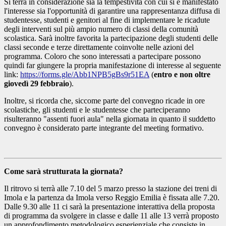
Si terrà in considerazione sia la tempestività con cui si è manifestato
l'interesse sia l'opportunità di garantire una rappresentanza diffusa di
studentesse, studenti e genitori al fine di implementare le ricadute
degli interventi sul più ampio numero di classi della comunità
scolastica. Sarà inoltre favorita la partecipazione degli studenti delle
classi seconde e terze direttamente coinvolte nelle azioni del
programma. Coloro che sono interessati a partecipare possono
quindi far giungere la propria manifestazione di interesse al seguente
link:
https://forms.gle/Abb1NPB5gBs9r51EA
(
entro e non oltre
giovedì 29 febbraio
).
Inoltre, si ricorda che, siccome parte del convegno ricade in ore
scolastiche, gli studenti e le studentesse che parteciperanno
risulteranno "assenti fuori aula" nella giornata in quanto il suddetto
convegno è considerato parte integrante del meeting formativo.
Come sarà strutturata la giornata?
Il ritrovo si terrà alle 7.10 del 5 marzo presso la stazione dei treni di
Imola e la partenza da Imola verso Reggio Emilia è fissata alle 7.20.
Dalle 9.30 alle 11 ci sarà la presentazione interattiva della proposta
di programma da svolgere in classe e dalle 11 alle 13 verrà proposto
un approfondimento metodologico esperienziale che consiste in