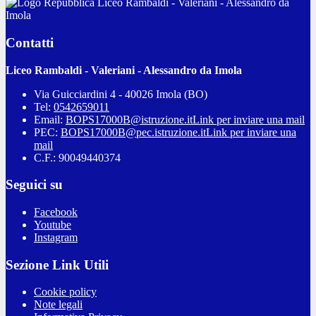
Liceo Rambaldi - Valeriani - Alessandro da
Imola
Contatti
Liceo Rambaldi - Valeriani - Alessandro da Imola
Via Guicciardini 4 - 40026 Imola (BO)
Tel:
0542659011
Email:
BOPS17000B@istruzione.it
Link per inviare una mail
PEC:
BOPS17000B@pec.istruzione.it
Link per inviare una
mail
C.F.: 90049440374
Seguici su
Facebook
Youtube
Instagram
Sezione Link Utili
Cookie policy
Note legali