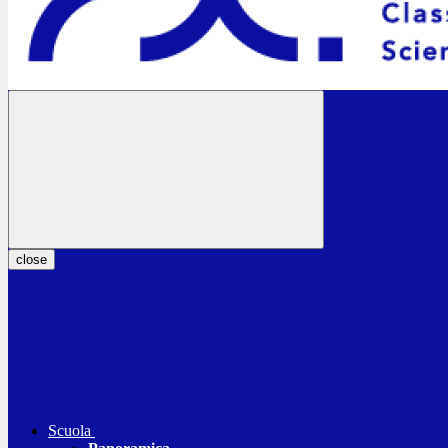
close
Scuola