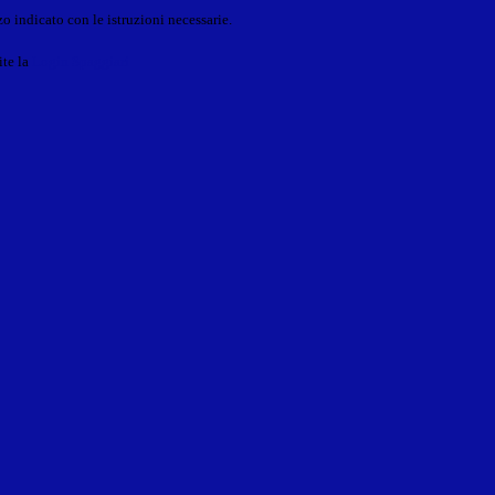
o indicato con le istruzioni necessarie.
ite la
Login Spaggiari