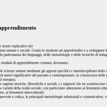
i apprendimento
e teorie esplicative dei
azioni umane e sociali. Guida lo studente ad approfondire e a sviluppare 
ra la padronanza dei linguaggi, delle metodologie e delle tecniche di in
 i risultati di apprendimento comuni, dovranno:
le scienze umane mediante gli apporti specifici e interdisciplinari della
e di autori significativi del passato e contemporanei, la conoscenza delle p
ltà europea;
oro ragioni storiche, filosofiche e sociali, e i rapporti che ne scaturiscon
 varietà della realtà sociale, con particolare attenzione ai fenomeni educ
ro, ai fenomeni interculturali;
apevole e critica, le principali metodologie relazionali e comunicative, 