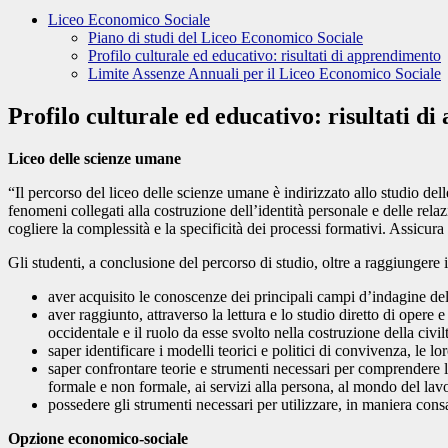
Liceo Economico Sociale
Piano di studi del Liceo Economico Sociale
Profilo culturale ed educativo: risultati di apprendimento
Limite Assenze Annuali per il Liceo Economico Sociale
Profilo culturale ed educativo: risultati d
Liceo delle scienze umane
“Il percorso del liceo delle scienze umane è indirizzato allo studio dell
fenomeni collegati alla costruzione dell’identità personale e delle rel
cogliere la complessità e la specificità dei processi formativi. Assicu
Gli studenti, a conclusione del percorso di studio, oltre a raggiungere
aver acquisito le conoscenze dei principali campi d’indagine del
aver raggiunto, attraverso la lettura e lo studio diretto di opere 
occidentale e il ruolo da esse svolto nella costruzione della civi
saper identificare i modelli teorici e politici di convivenza, le l
saper confrontare teorie e strumenti necessari per comprendere la
formale e non formale, ai servizi alla persona, al mondo del lavo
possedere gli strumenti necessari per utilizzare, in maniera cons
Opzione economico-sociale